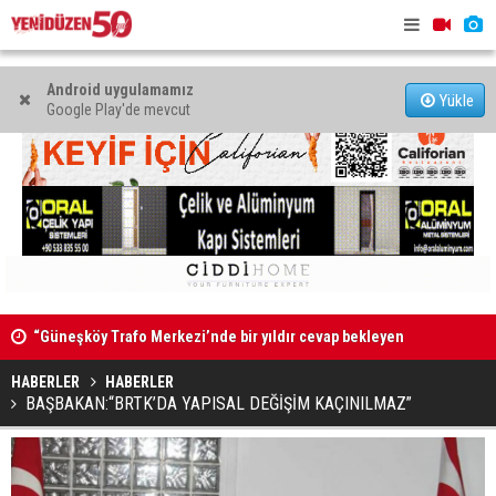
Android uygulamamız
Yükle
Google Play'de mevcut
“Güneşköy Trafo Merkezi’nde bir yıldır cevap bekleyen
“Mare Mont
sorular var”
HABERLER
HABERLER
BAŞBAKAN:“BRTK’DA YAPISAL DEĞİŞİM KAÇINILMAZ”