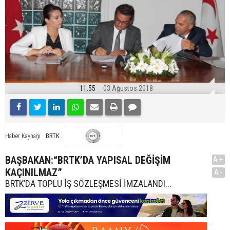
11:55
03 Ağustos 2018
BRTK
Haber Kaynağı
BAŞBAKAN:“BRTK’DA YAPISAL DEĞİŞİM
A+
KAÇINILMAZ”
A-
BRTK’DA TOPLU İŞ SÖZLEŞMESİ İMZALANDI...