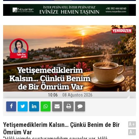
10:06
08 Ağustos 2026
Yetişemediklerim Kalsın… Çünkü Benim de Bir
A+
Ömrüm Var
A-
"Hâlâ içimde susturamadığım savaşlar var. Hâlâ