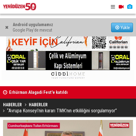
Android uygulamamız
Yükle
Google Play'de mevcut
Erhürman Alagadi Fest'e katıldı
Yetişemedi
Eğlence mekanında kanunsuz silahla yakalandı
Var
HABERLER
HABERLER
“Avrupa Konseyi’nin kararı TMK’nın etkililiğini sorgulamıyor”