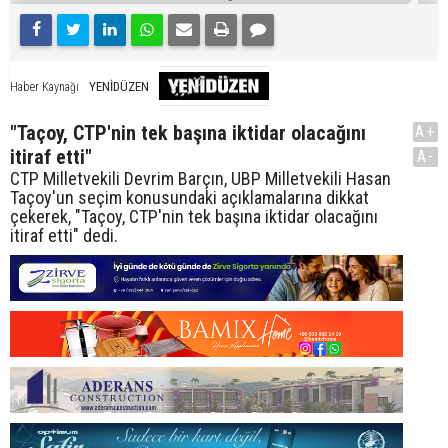
YENİDÜZEN
Haber Kaynağı
"Taçoy, CTP'nin tek başına iktidar olacağını
A+
itiraf etti"
A-
CTP Milletvekili Devrim Barçın, UBP Milletvekili Hasan
Taçoy'un seçim konusundaki açıklamalarına dikkat
çekerek, "Taçoy, CTP'nin tek başına iktidar olacağını
itiraf etti" dedi.