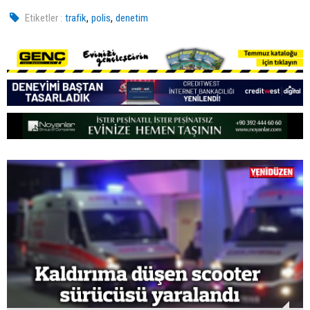
,
,
Etiketler :
trafik
polis
denetim