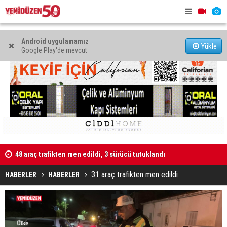
Android uygulamamız
Yükle
Google Play'de mevcut
Kaldırıma düşen scooter sürücüsü yaralandı
"Taçoy, CTP
31 araç trafikten men edildi
HABERLER
HABERLER