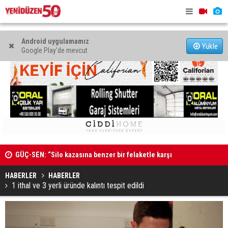
Android uygulamamız
Yükle
Google Play'de mevcut
MAHKEME İLANI
Genç Hekim
açtı
HABERLER
HABERLER
1 ithal ve 3 yerli üründe kalıntı tespit edildi