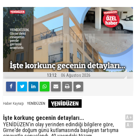
13:12
06 Ağustos 2026
YENİDÜZEN
Haber Kaynağı
İşte korkunç gecenin detayları...
A+
YENİDÜZEN'in olay yerinden edindiği bilgilere göre,
A-
Girne'de doğum günü kutlamasında başlayan tartışma
cinayetle sonuçlandı. 40 yaşındaki Nizam