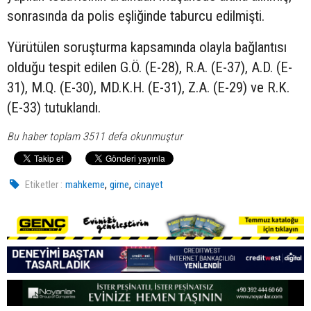
sonrasında da polis eşliğinde taburcu edilmişti.
Yürütülen soruşturma kapsamında olayla bağlantısı
olduğu tespit edilen G.Ö. (E-28), R.A. (E-37), A.D. (E-
31), M.Q. (E-30), MD.K.H. (E-31), Z.A. (E-29) ve R.K.
(E-33) tutuklandı.
Bu haber toplam 3511 defa okunmuştur
,
,
Etiketler :
mahkeme
girne
cinayet