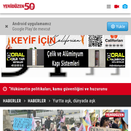
Android uygulamamız
Yükle
Google Play'de mevcut
“Hükümetin politikaları, kamu güvenliğini ve huzurunu
“Güvenlik 
bozdu”
duymuyor,
Yurtta aşk, dünyada aşk
HABERLER
HABERLER