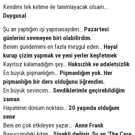
Kendimi tek kelime ile tanımlayacak olsam…
Duygusal
Şu an yaptığım işi yapmasaydım…
Pazartesi
günlerini sevmeyen biri olabilirdim.
Benim gündemimi en fazla meşgul eden…
Hayal
kurup çizim yapmak ve yeni yerler keşfetmek
Kayıtsız kalamadığım şey…
Haksızlık ve adaletsizlik
En büyük pişmanlığım…
Pişmanlığım yok. Her
pişmanlığın bir ders olduğunu öğrendim.
En büyük sevincim…
Sevdiklerimle geçirebildiğim
zaman
Hayatımın dönüm noktası…
20 yaşında olduğum
sene
Beni en çok etkileyen yazar…
Anne Frank
Başucumdaki kitap…
Sürekli değişir. Şu an ‘The Care