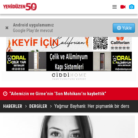
Android uygulamamız
Yükle
Google Play'de mevcut
1 kişi hayatını kaybetti, 3 kişi yaralandı
48 kadın, 4
Yağmur Bayhanlı: Her pişmanlık bir ders
HABERLER
DERGİLER