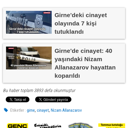
Girne'deki cinayet
olayında 7 kişi
tutuklandı
Girne'de cinayet: 40
yaşındaki Nizam
Allanazarov hayattan
koparıldı
Bu haber toplam 3893 defa okunmuştur
,
,
Etiketler :
girne
cinayet
Nizam Allanazarov