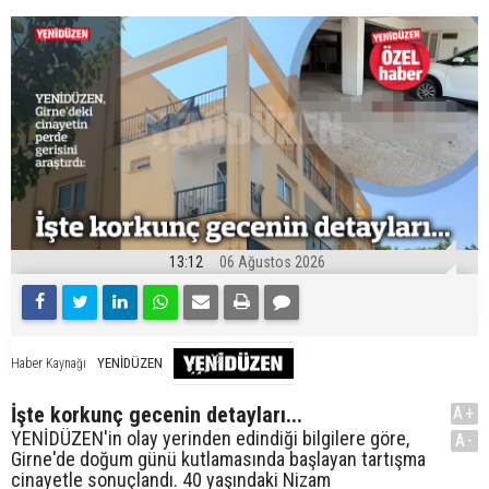
13:12
06 Ağustos 2026
YENİDÜZEN
Haber Kaynağı
İşte korkunç gecenin detayları...
A+
YENİDÜZEN'in olay yerinden edindiği bilgilere göre,
A-
Girne'de doğum günü kutlamasında başlayan tartışma
cinayetle sonuçlandı. 40 yaşındaki Nizam