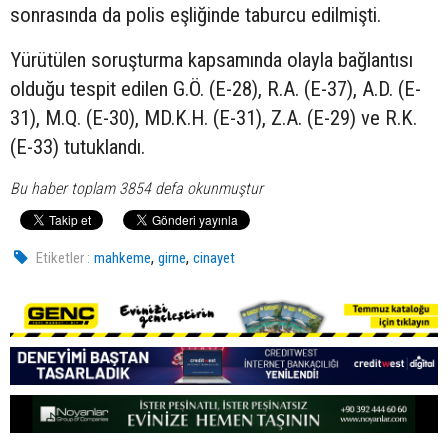
sonrasında da polis eşliğinde taburcu edilmişti.
Yürütülen soruşturma kapsamında olayla bağlantısı
olduğu tespit edilen G.Ö. (E-28), R.A. (E-37), A.D. (E-
31), M.Q. (E-30), MD.K.H. (E-31), Z.A. (E-29) ve R.K.
(E-33) tutuklandı.
Bu haber toplam 3854 defa okunmuştur
,
,
Etiketler :
mahkeme
girne
cinayet