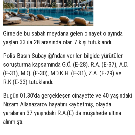
Girne'de bu sabah meydana gelen cinayet olayında
yaşları 33 ila 28 arasında olan 7 kişi tutuklandı.
Polis Basın Subaylığı'ndan verilen bilgide yürütülen
soruşturma kapsamında G.Ö. (E-28), R.A. (E-37), A.D.
(E-31), M.Q. (E-30), MD.K.H. (E-31), Z.A. (E-29) ve
R.K.(E-33) tutuklandı.
Bugün 01.30'da gerçekleşen cinayette ve 40 yaşındaki
Nizam Allanazarov hayatını kaybetmiş, olayda
yaralanan 37 yaşındaki R.A.(E) da müşahede altına
alınmıştı.