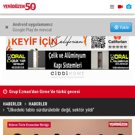
Android uygulamamız
Yükle
Google Play'de mevcut
9 iş
Grup Ezman’dan Girne’de türkü gecesi
Kıbrıs’ın 
oldu
HABERLER
HABERLER
“Ülkedeki tablo sürdürülebilir değil, sektör yıldı”