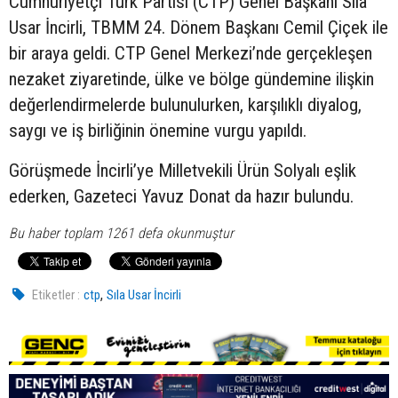
Cumhuriyetçi Türk Partisi (CTP) Genel Başkanı Sıla
Usar İncirli, TBMM 24. Dönem Başkanı Cemil Çiçek ile
bir araya geldi. CTP Genel Merkezi’nde gerçekleşen
nezaket ziyaretinde, ülke ve bölge gündemine ilişkin
değerlendirmelerde bulunulurken, karşılıklı diyalog,
saygı ve iş birliğinin önemine vurgu yapıldı.
Görüşmede İncirli’ye Milletvekili Ürün Solyalı eşlik
ederken, Gazeteci Yavuz Donat da hazır bulundu.
Bu haber toplam 1261 defa okunmuştur
,
Etiketler :
ctp
Sıla Usar İncirli