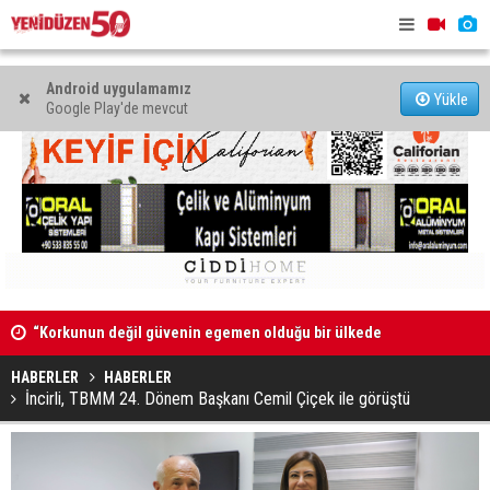
Android uygulamamız
Yükle
Google Play'de mevcut
“Korkunun değil güvenin egemen olduğu bir ülkede
Fellahoğlu
yaşamak hepimizin ortak hakkı”
HABERLER
HABERLER
İncirli, TBMM 24. Dönem Başkanı Cemil Çiçek ile görüştü
KTAMS: Açlık sınırı 45 bin 389 TL’ye, yoksulluk sınırı 244
bin 818 TL’ye yükseldi