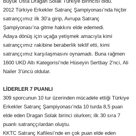
Büyük Usta Dragan Solak Türkiye Birincisi oldu.
2012 Türkiye Erkekler Satranç Şampiyonası’nda hiçbir
satranççımız ilk 30’a girip, Avrupa Satranç
Şampiyonası’na gitme hakkını elde edemedi.
Adaya dönüş için uçağa yetişmek amacıyla kimi
satranççımız rakibine beraberlik teklif etti, kimi
satranççımız karşılaşmasını oynamadı. Buna rağmen
1600 UKD Altı Kategorisi’nde Hüseyin Sertbay 2’nci, Ali
Nailer 3’üncü oldular.
LİDERLER 7 PUANLI
309 sporcunun 10 tur üzerinden mücadele ettiği Türkiye
Erkekler Satranç Şampiyonası’nda 10 turda 8,5 puan
elde eden Dragan Solak birinci olurken; ilk 30 sıra 7
puanlı satranççılardan oluştu.
KKTC Satranç Kafilesi’nde en çok puan elde eden