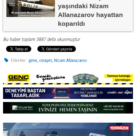
yaşındaki Nizam
Allanazarov hayattan
koparıldı
Bu haber toplam 3887 defa okunmuştur
,
,
Etiketler :
girne
cinayet
Nizam Allanazarov