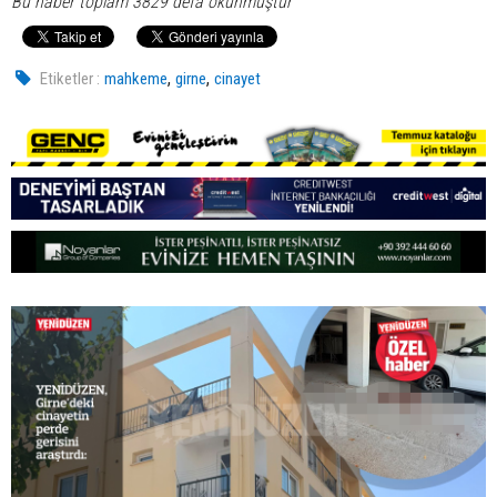
Bu haber toplam 3829 defa okunmuştur
,
,
Etiketler :
mahkeme
girne
cinayet