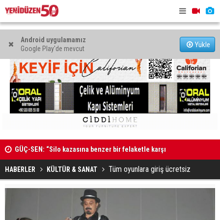
Android uygulamamız
Yükle
Google Play'de mevcut
GÜÇ-SEN: “Silo kazasına benzer bir felaketle karşı
karşıya kalınmaması adına harekete geçtik
Genç Hekim
MAHKEME İLANI
açtı
Tüm oyunlara giriş ücretsiz
HABERLER
KÜLTÜR & SANAT