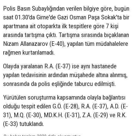
Polis Basın Subaylığından verilen bilgiye göre, bugün
saat 01.30'da Girne'de Gazi Osman Paşa Sokak'ta bir
apartmana ait otoparkta ilk tespitlere göre 7 kişi
arasında tartışma çıktı. Tartışma sırasında bıçaklanan
Nizam Allanazarov (E-40), yapılan tüm müdahalelere
rağmen kurtarılamadı.
Olayda yaralanan R.A. (E-37) ise aynı hastanede
yapılan tedavisinin ardından müşahede altına alınmış,
sonrasında da polis eşliğinde taburcu edilmişti.
Yürütülen soruşturma kapsamında olayla bağlantısı
olduğu tespit edilen G.Ö. (E-28), R.A. (E-37), A.D. (E-
31), M.Q. (E-30), MD.K.H. (E-31), Z.A. (E-29) ve R.K.
(E-33) tutuklandı.