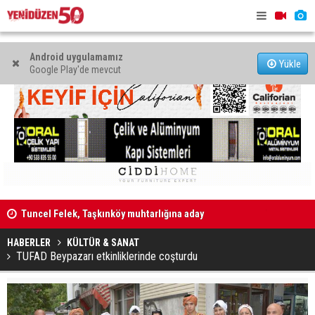
Android uygulamamız
Yükle
Google Play'de mevcut
alı”
Tuncel Felek, Taşkınköy muhtarlığına aday
Televizyon
İhtiyaçları
HABERLER
KÜLTÜR & SANAT
TUFAD Beypazarı etkinliklerinde coşturdu