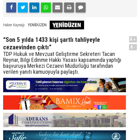
YENİDÜZEN
Haber Kaynağı
“Son 5 yılda 1433 kişi şartlı tahliyeyle
A+
cezaevinden çıktı”
A-
TDP Hukuk ve Mevzuat Geliştirme Sekreteri Tacan
Reynar, Bilgi Edinme Hakkı Yasası kapsamında yaptığı
başvuruya Merkezi Cezaevi Müdürlüğü tarafından
verilen yanıtı kamuoyuyla paylaştı.