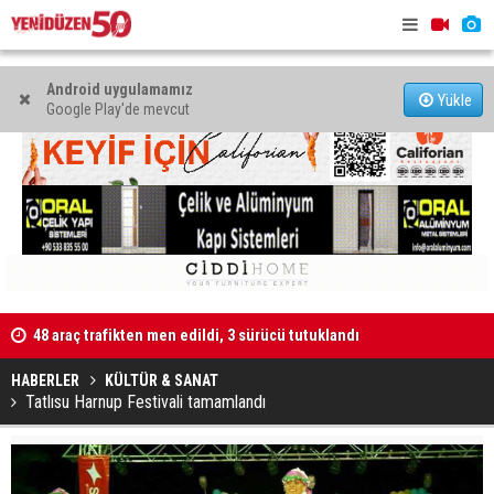
Android uygulamamız
Yükle
Google Play'de mevcut
48 araç trafikten men edildi, 3 sürücü tutuklandı
"Taçoy, CTP
Kaldırıma düşen scooter sürücüsü yaralandı
HABERLER
KÜLTÜR & SANAT
Tatlısu Harnup Festivali tamamlandı