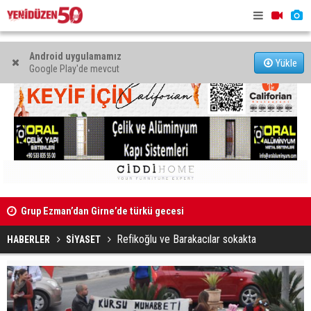
Android uygulamamız
Yükle
Google Play'de mevcut
Kıbrıs’ın güneyinde yıllık enflasyon temmuzda yüzde 2,9
Mahkeme bi
oldu
başlatıldı
Refikoğlu ve Barakacılar sokakta
HABERLER
SİYASET