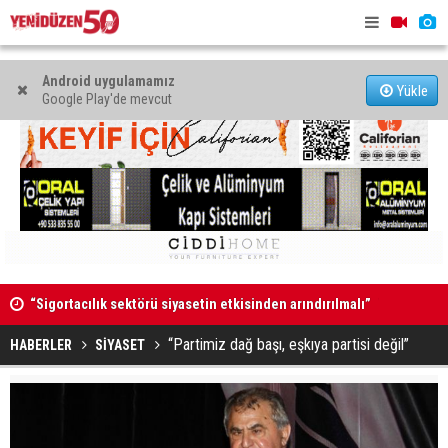
Android uygulamamız
Yükle
Google Play'de mevcut
“Sigortacılık sektörü siyasetin etkisinden arındırılmalı”
Televizyon
Tuncel Felek, Taşkınköy muhtarlığına aday
İhtiyaçları
“Partimiz dağ başı, eşkıya partisi değil”
HABERLER
SİYASET