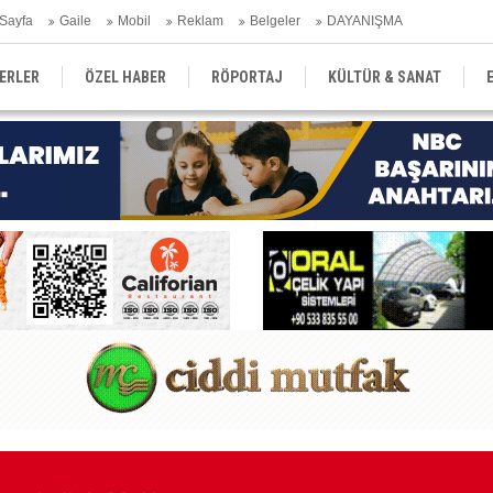
Sayfa
Gaile
Mobil
Reklam
Belgeler
DAYANIŞMA
ERLER
ÖZEL HABER
RÖPORTAJ
KÜLTÜR & SANAT
EĞİTİM
YEREL YÖNETİM
DERGİLER
SEKTÖR
emmuzda yüzde 2,9 oldu
Ma