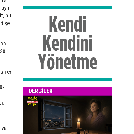
n aynı
it, bu
ndişe
son
 30
nun en
lük
DERGILER
du.
n ve