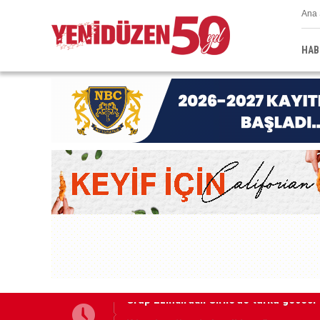
Ana 
HAB
Kıbrıs’ın güneyinde yıllık enflasyon t