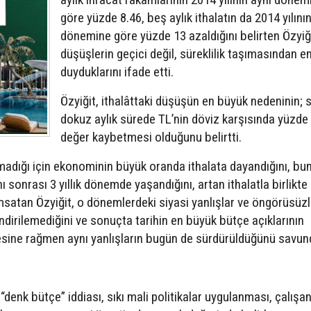
göre yüzde 8.46, beş aylık ithalatın da 2014 yılını
dönemine göre yüzde 13 azaldığını belirten Özyiğ
düşüşlerin geçici değil, süreklilik taşımasından e
duyduklarını ifade etti.
Özyiğit, ithalâttaki düşüşün en büyük nedeninin; 
dokuz aylık sürede TL’nin döviz karşısında yüzde
değer kaybetmesi olduğunu belirtti.
lmadığı için ekonominin büyük oranda ithalata dayandığını, bu
sonrası 3 yıllık dönemde yaşandığını, artan ithalatla birlikte
atan Özyiğit, o dönemlerdeki siyasi yanlışlar ve öngörüsüz
dirilemediğini ve sonuçta tarihin en büyük bütçe açıklarının
esine rağmen aynı yanlışların bugün de sürdürüldüğünü savun
 “denk bütçe” iddiası, sıkı mali politikalar uygulanması, çalışa