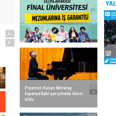
A+
A-
Piyanist Hasan Minalay,
Kıbrıs’
İspanya'daki yarışmada ikinci
Paradi
oldu
atacak