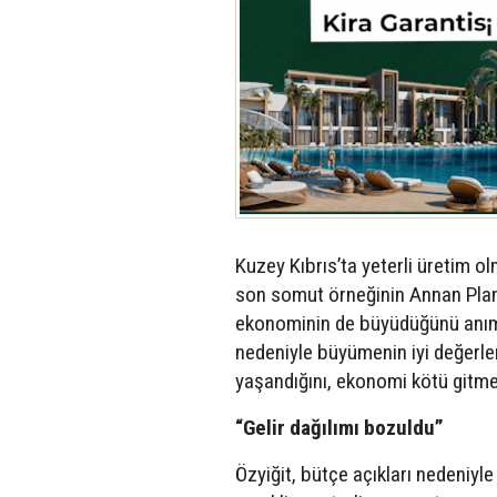
Kuzey Kıbrıs’ta yeterli üretim o
son somut örneğinin Annan Planı 
ekonominin de büyüdüğünü anıms
nedeniyle büyümenin iyi değerlen
yaşandığını, ekonomi kötü gitm
“Gelir dağılımı bozuldu”
Özyiğit, bütçe açıkları nedeniyle