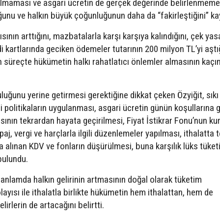
pılmaması ve asgari ücretin de gerçek değerinde belirlenmemes
ğunu ve halkın büyük çoğunluğunun daha da “fakirleştiğini” ka
nın arttığını, mazbatalarla karşı karşıya kalındığını, çek yas
edi kartlarında geciken ödemeler tutarının 200 milyon TL’yi aştı
an süreçte hükümetin halkı rahatlatıcı önlemler almasının kaçı
ğunu yerine getirmesi gerektiğine dikkat çeken Özyiğit, sıkı
ali politikaların uygulanması, asgari ücretin günün koşullarına 
sının tekrardan hayata geçirilmesi, Fiyat İstikrar Fonu’nun ku
j, vergi ve harçlarla ilgili düzenlemeler yapılması, ithalatta 
a alınan KDV ve fonların düşürülmesi, buna karşılık lüks tüke
bulundu.
l anlamda halkın gelirinin artmasının doğal olarak tüketim
layısı ile ithalatla birlikte hükümetin hem ithalattan, hem de
irlerin de artacağını belirtti.