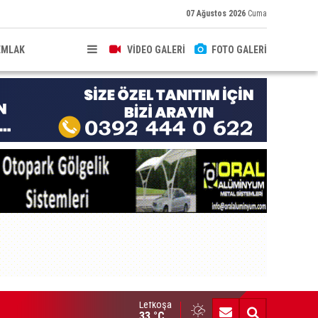
07 Ağustos 2026
Cuma
EMLAK
VİDEO GALERİ
FOTO GALERİ
Lefkoşa
hkeme binalarına zarar verenler hakkında yasal işlem başlatıldı
33 °C