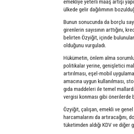
emekliye yeterli maaş artışı ya
ülkede gelir dağılımının bozuldu
Bunun sonucunda da borçlu sayısı
girenlerin sayısının arttığını, kr
belirten Özyiğit, içinde bulunul
olduğunu vurguladı.
Hükümetin, önlem alma sorumlulu
politikalar yerine, genişletici m
artırılması, eşel-mobil uygulama
amacına uygun kullanılması, stopa
gıda maddeleri ile temel mallard
vergisi konması gibi önerilerde 
Özyiğit, çalışan, emekli ve gene
harcamalarını da artıracağını, do
tüketimden aldığı KDV ve diğer gel