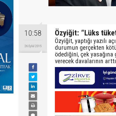
Özyiğit: “Lüks tüke
10:58
Özyiğit, yaptığı yazılı 
durumun gerçekten kötü
26 Eylül 2015
ödediğini, çek yasağına g
verecek davalarının arttı