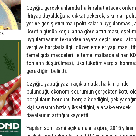
Özyiğit, gerçek anlamda halkı rahatlatacak önlem
ihtiyaç duyulduğuna dikkat çekerek, sıkı mali polit
yerine genişletici mali politikaların uygulanması, 
ücretin günün koşullarına göre artırılması, eşel-
uygulamasının tekrardan hayata geçirilmesi, stop
vergi ve harçlarla ilgili düzenlemeler yapılması, it
temel gıda maddeleri ile temel mallarda alınan K
fonların düşürülmesi, lüks tüketim vergisi konma
gerektiğini belirtti.
Özyiğit, yaptığı yazılı açıklamada, halkın içinde
bulunduğu ekonomik durumun gerçekten kötü ol
borçluların borcunu borçla ödediğini, çek yasağı
kişi sayısının hızla yükseldiğini, alacak-verecek
davalarının arttığını kaydetti.
Yapılan son resmi açıklamalara göre, 2015 yılının 
aylık ihracat rakamlarının 2014 yılının aynı dönem