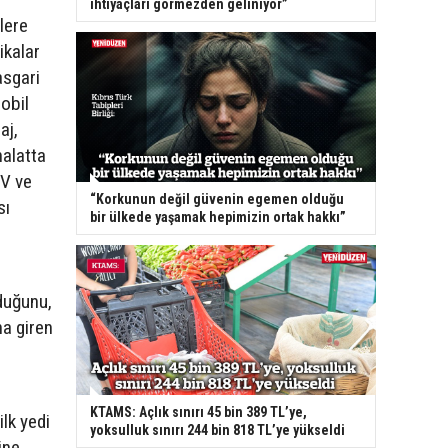
ihtiyaçları görmezden geliniyor”
lere
ikalar
asgari
mobil
aj,
halatta
DV ve
“Korkunun değil güvenin egemen olduğu
sı
bir ülkede yaşamak hepimizin ortak hakkı”
duğunu,
na giren
KTAMS: Açlık sınırı 45 bin 389 TL’ye,
ilk yedi
yoksulluk sınırı 244 bin 818 TL’ye yükseldi
ine