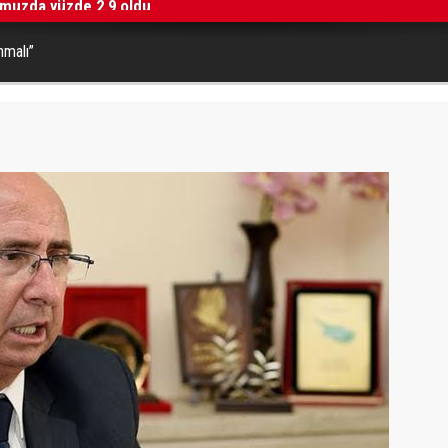
nmalı”