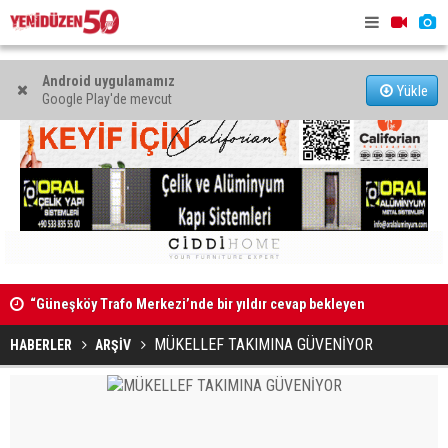
Android uygulamamız
Yükle
Google Play'de mevcut
“Güneşköy Trafo Merkezi’nde bir yıldır cevap bekleyen
“Mare Mont
sorular var”
MÜKELLEF TAKIMINA GÜVENİYOR
HABERLER
ARŞİV