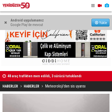
Android uygulamamız
Yükle
Google Play'de mevcut
48 araç trafikten men edildi, 3 sürücü tutuklandı
"Taçoy, CTP
Kaldırıma düşen scooter sürücüsü yaralandı
Meteoroloji'den sis uyarısı
HABERLER
HABERLER