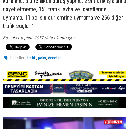
kullanma, 3’ü tehlikeli sürüş yapma, 2’si trafik ışıklarına
riayet etmeme, 15’i trafik levha ve işaretlerine
uymama, 1’i polisin dur emrine uymama ve 266 diğer
trafik suçları"
Bu haber toplam 1057 defa okunmuştur
,
,
Etiketler :
trafik
polis
denetim