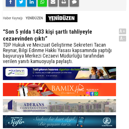
YENİDÜZEN
Haber Kaynağı
“Son 5 yılda 1433 kişi şartlı tahliyeyle
A+
cezaevinden çıktı”
A-
TDP Hukuk ve Mevzuat Geliştirme Sekreteri Tacan
Reynar, Bilgi Edinme Hakkı Yasası kapsamında yaptığı
başvuruya Merkezi Cezaevi Müdürlüğü tarafından
verilen yanıtı kamuoyuyla paylaştı.