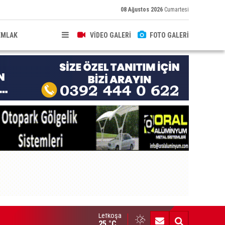
08 Ağustos 2026
Cumartesi
EMLAK
VİDEO GALERİ
FOTO GALERİ
Lefkoşa
up Ezman’dan Girne’de türkü gecesi
25 °C