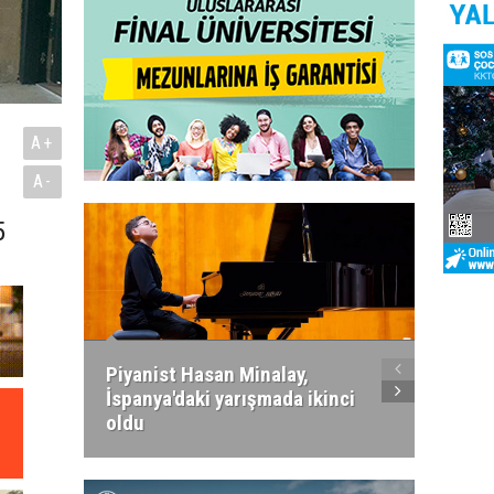
A+
A-
5
Piyanist Hasan Minalay,
Kıbrıs’
İspanya'daki yarışmada ikinci
Paradi
oldu
atacak