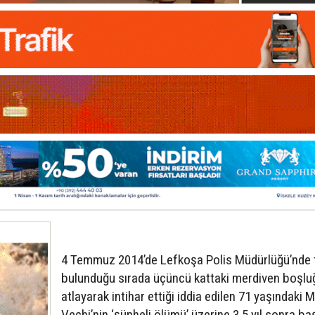
4 Temmuz 2014’de Lefkoşa Polis Müdürlüğü’nde 
bulunduğu sırada üçüncü kattaki merdiven boşl
atlayarak intihar ettiği iddia edilen 71 yaşındaki
Vechi’nin ‘şüpheli ölümü’ üzerine 3.5 yıl sonra baş