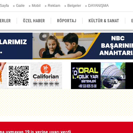
Sayfa
Gaile
Mobil
Reklam
Belgeler
DAYANIŞMA
ERLER
ÖZEL HABER
RÖPORTAJ
KÜLTÜR & SANAT
EĞİTİM
YEREL YÖNETİM
DERGİLER
SEKTÖR
na uymayan 19 iş yerine uyarı verdi
Gr