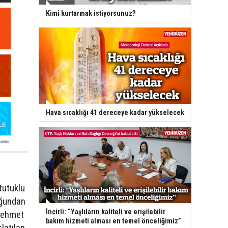
Kimi kurtarmak istiyorsunuz?
Hava sıcaklığı 41 dereceye kadar yükselecek
tutuklu
uğundan
İncirli: “Yaşlıların kaliteli ve erişilebilir
 Mehmet
bakım hizmeti alması en temel önceliğimiz”
latılan