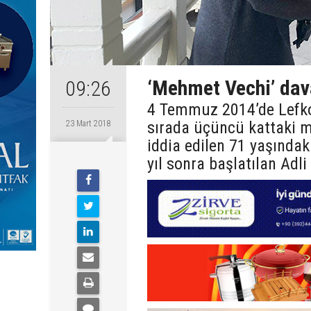
‘Mehmet Vechi’ dava
09:26
4 Temmuz 2014’de Lefko
sırada üçüncü kattaki m
23 Mart 2018
iddia edilen 71 yaşında
yıl sonra başlatılan Adl