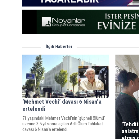
İlgili Haberler
‘Mehmet Vechi’ davası 6 Nisan’a
ertelendi
71 yaşındaki Mehmet Vechi’nin ‘şüpheli ölümü’
'Tehdit
üzerine 3.5 yıl sonra açılan Adli Ölüm Tahkikat
davası 6 Nisan’a ertelendi.
anlatmı
etmiş 