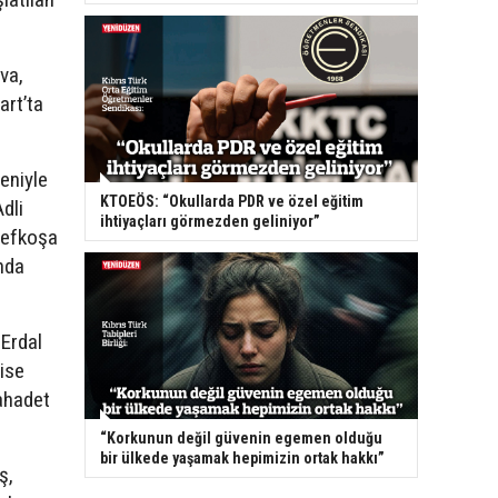
va,
art’ta
eniyle
KTOEÖS: “Okullarda PDR ve özel eğitim
dli
ihtiyaçları görmezden geliniyor”
Lefkoşa
nda
Erdal
ise
ahadet
“Korkunun değil güvenin egemen olduğu
bir ülkede yaşamak hepimizin ortak hakkı”
ş,