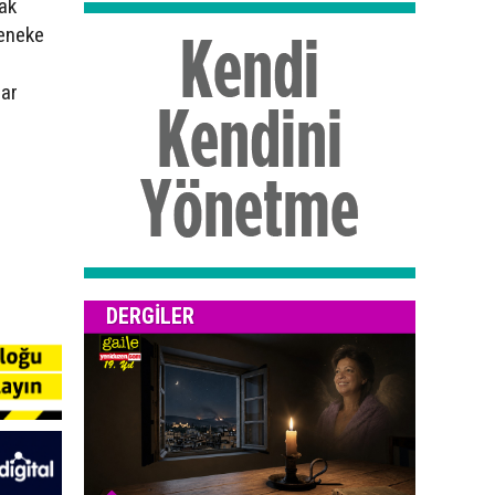
ak
teneke
har
DERGILER