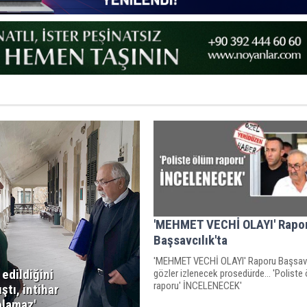
'MEHMET VECHİ OLAYI' Rapo
Başsavcılık'ta
'MEHMET VECHİ OLAYI' Raporu Başsavcı
 edildiğini
gözler izlenecek prosedürde… 'Poliste
raporu' İNCELENECEK'
ştı, intihar
olamaz'