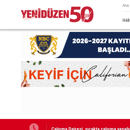
Ana 
HAB
Çalışma Dairesi, sıcakta çalışma yasağı