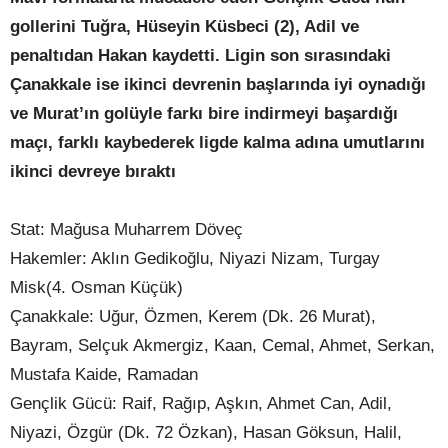
gollerini Tuğra, Hüseyin Küsbeci (2), Adil ve
penaltıdan Hakan kaydetti. Ligin son sırasındaki
Çanakkale ise ikinci devrenin başlarında iyi oynadığı
ve Murat’ın golüyle farkı bire indirmeyi başardığı
maçı, farklı kaybederek ligde kalma adına umutlarını
ikinci devreye bıraktı
Stat: Mağusa Muharrem Döveç
Hakemler: Aklın Gedikoğlu, Niyazi Nizam, Turgay
Misk(4. Osman Küçük)
Çanakkale: Uğur, Özmen, Kerem (Dk. 26 Murat),
Bayram, Selçuk Akmergiz, Kaan, Cemal, Ahmet, Serkan,
Mustafa Kaide, Ramadan
Gençlik Gücü: Raif, Rağıp, Aşkın, Ahmet Can, Adil,
Niyazi, Özgür (Dk. 72 Özkan), Hasan Göksun, Halil,