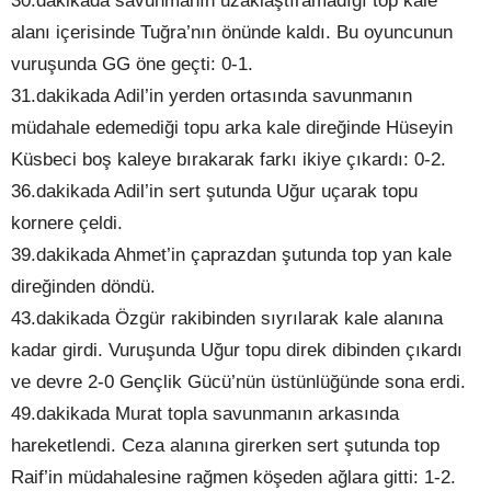
alanı içerisinde Tuğra’nın önünde kaldı. Bu oyuncunun
vuruşunda GG öne geçti: 0-1.
31.dakikada Adil’in yerden ortasında savunmanın
müdahale edemediği topu arka kale direğinde Hüseyin
Küsbeci boş kaleye bırakarak farkı ikiye çıkardı: 0-2.
36.dakikada Adil’in sert şutunda Uğur uçarak topu
kornere çeldi.
39.dakikada Ahmet’in çaprazdan şutunda top yan kale
direğinden döndü.
43.dakikada Özgür rakibinden sıyrılarak kale alanına
kadar girdi. Vuruşunda Uğur topu direk dibinden çıkardı
ve devre 2-0 Gençlik Gücü’nün üstünlüğünde sona erdi.
49.dakikada Murat topla savunmanın arkasında
hareketlendi. Ceza alanına girerken sert şutunda top
Raif’in müdahalesine rağmen köşeden ağlara gitti: 1-2.