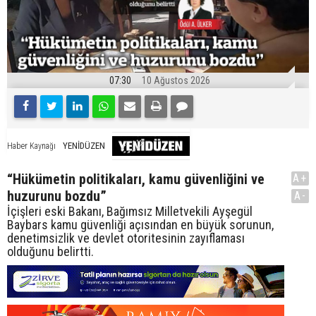
07:30
10 Ağustos 2026
YENİDÜZEN
Haber Kaynağı
“Hükümetin politikaları, kamu güvenliğini ve
A+
huzurunu bozdu”
A-
İçişleri eski Bakanı, Bağımsız Milletvekili Ayşegül
Baybars kamu güvenliği açısından en büyük sorunun,
denetimsizlik ve devlet otoritesinin zayıflaması
olduğunu belirtti.