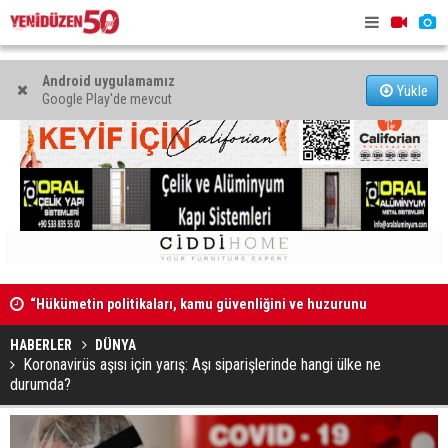
Android uygulamamız
Yükle
Google Play'de mevcut
“Hükümetin politikaları, kamu güvenliğini ve huzurunu
“Güvenlik 
bozdu”
duymuyor,
HABERLER
DÜNYA
Koronavirüs aşısı için yarış: Aşı siparişlerinde hangi ülke ne
durumda?