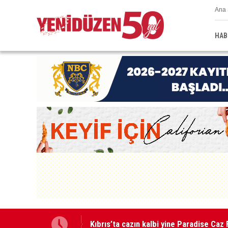
Ana 
HAB
GÜÇ-SEN: “Silo kazasına benzer bir fel