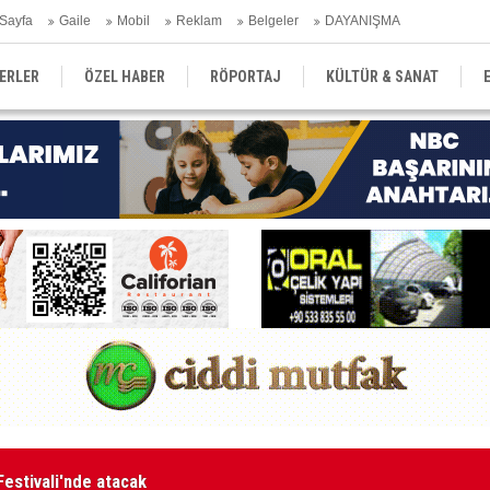
Sayfa
Gaile
Mobil
Reklam
Belgeler
DAYANIŞMA
ERLER
ÖZEL HABER
RÖPORTAJ
KÜLTÜR & SANAT
EĞİTİM
YEREL YÖNETİM
DERGİLER
SEKTÖR
aketle karşı karşıya kalınmaması adına harekete geçtik
MA