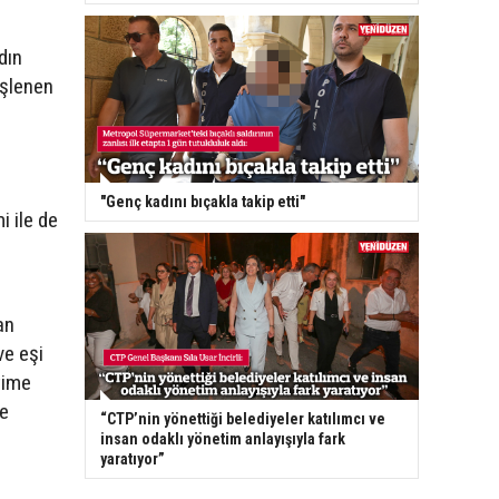
dın
işlenen
"Genç kadını bıçakla takip etti"
i ile de
an
ve eşi
time
te
“CTP’nin yönettiği belediyeler katılımcı ve
insan odaklı yönetim anlayışıyla fark
yaratıyor”