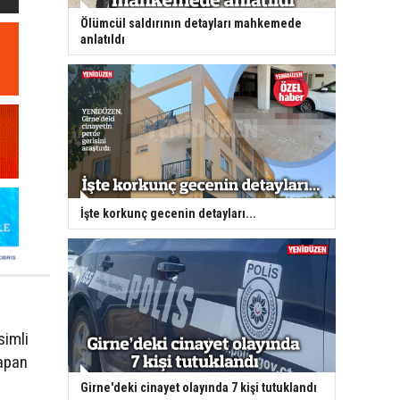
Ölümcül saldırının detayları mahkemede
anlatıldı
İşte korkunç gecenin detayları...
simli
yapan
Girne'deki cinayet olayında 7 kişi tutuklandı