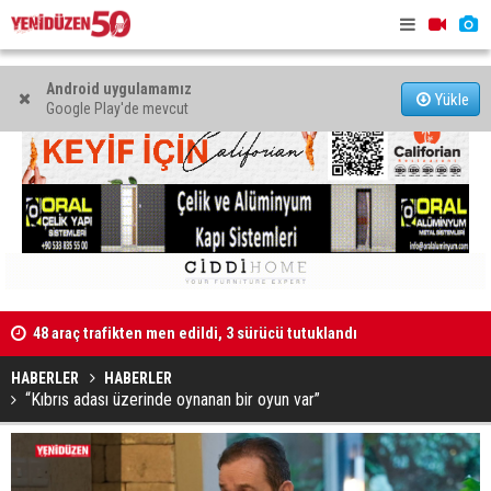
Android uygulamamız
Yükle
Google Play'de mevcut
48 araç trafikten men edildi, 3 sürücü tutuklandı
"Taçoy, CTP
Kaldırıma düşen scooter sürücüsü yaralandı
HABERLER
HABERLER
“Kıbrıs adası üzerinde oynanan bir oyun var”