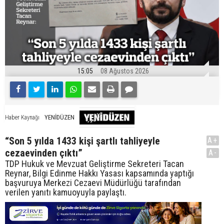
15:05
08 Ağustos 2026
YENİDÜZEN
Haber Kaynağı
“Son 5 yılda 1433 kişi şartlı tahliyeyle
A+
cezaevinden çıktı”
A-
TDP Hukuk ve Mevzuat Geliştirme Sekreteri Tacan
Reynar, Bilgi Edinme Hakkı Yasası kapsamında yaptığı
başvuruya Merkezi Cezaevi Müdürlüğü tarafından
verilen yanıtı kamuoyuyla paylaştı.