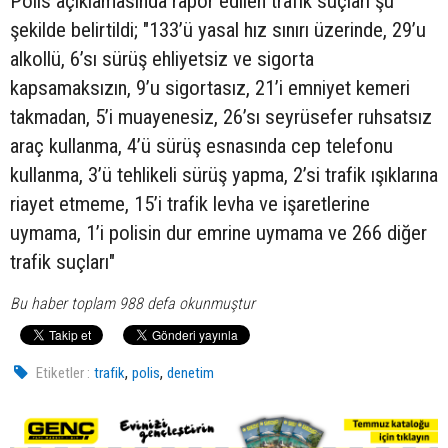
Polis açıklamasında rapor edilen trafik suçları şu
şekilde belirtildi; "133’ü yasal hız sınırı üzerinde, 29’u
alkollü, 6’sı sürüş ehliyetsiz ve sigorta
kapsamaksızın, 9’u sigortasız, 21’i emniyet kemeri
takmadan, 5’i muayenesiz, 26’sı seyrüsefer ruhsatsız
araç kullanma, 4’ü sürüş esnasında cep telefonu
kullanma, 3’ü tehlikeli sürüş yapma, 2’si trafik ışıklarına
riayet etmeme, 15’i trafik levha ve işaretlerine
uymama, 1’i polisin dur emrine uymama ve 266 diğer
trafik suçları"
Bu haber toplam 988 defa okunmuştur
,
,
Etiketler :
trafik
polis
denetim