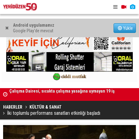
Android uygulamamız
Yükle
Google Play'de mevcut
9 iş
Grup Ezman’dan Girne’de türkü gecesi
Kıbrıs’ın 
oldu
HABERLER
KÜLTÜR & SANAT
İki toplumlu performans sanatları etkinliği başladı