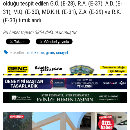
olduğu tespit edilen G.Ö. (E-28), R.A. (E-37), A.D. (E-
31), M.Q. (E-30), MD.K.H. (E-31), Z.A. (E-29) ve R.K.
(E-33) tutuklandı.
Bu haber toplam 3854 defa okunmuştur
,
,
Etiketler :
mahkeme
girne
cinayet