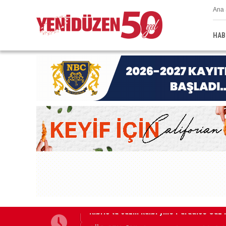
Ana 
HAB
GÜÇ-SEN: “Silo kazasına benzer bir fel