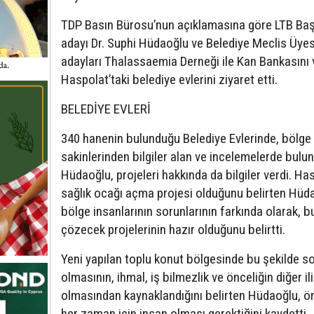
TDP Basın Bürosu’nun açıklamasına göre LTB Ba
adayı Dr. Suphi Hüdaoğlu ve Belediye Meclis Üyes
adayları Thalassaemia Derneği ile Kan Bankasını 
Haspolat’taki belediye evlerini ziyaret etti.
BELEDİYE EVLERİ
340 hanenin bulunduğu Belediye Evlerinde, bölge
sakinlerinden bilgiler alan ve incelemelerde bulu
Hüdaoğlu, projeleri hakkında da bilgiler verdi. Ha
sağlık ocağı açma projesi olduğunu belirten Hüd
bölge insanlarının sorunlarının farkında olarak, b
çözecek projelerinin hazır olduğunu belirtti.
Yeni yapılan toplu konut bölgesinde bu şekilde s
olmasının, ihmal, iş bilmezlik ve önceliğin diğer ili
olmasından kaynaklandığını belirten Hüdaoğlu, ön
her zaman için insan olması gerektiğini kaydetti.