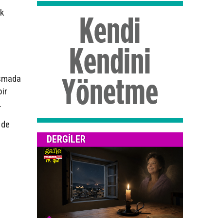
uk
uşmada
ir
.
 de
DERGILER