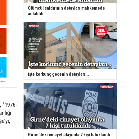
Ölümcül saldırının detayları mahkemede
anlatıldı
İşte korkunç gecenin detayları...
, "1976-
nlığı
a’yı,
Girne'deki cinayet olayında 7 kişi tutuklandı