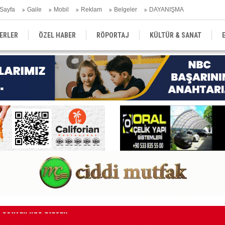
Sayfa
Gaile
Mobil
Reklam
Belgeler
DAYANIŞMA
ERLER
ÖZEL HABER
RÖPORTAJ
KÜLTÜR & SANAT
EĞİTİM
YEREL YÖNETİM
DERGİLER
SEKTÖR
aketle karşı karşıya kalınmaması adına harekete geçtik
MA