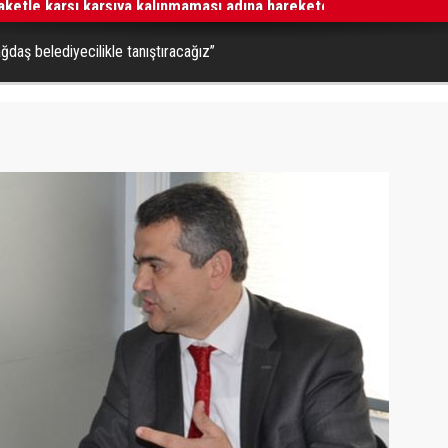
ğdaş belediyecilikle tanıştıracağız”