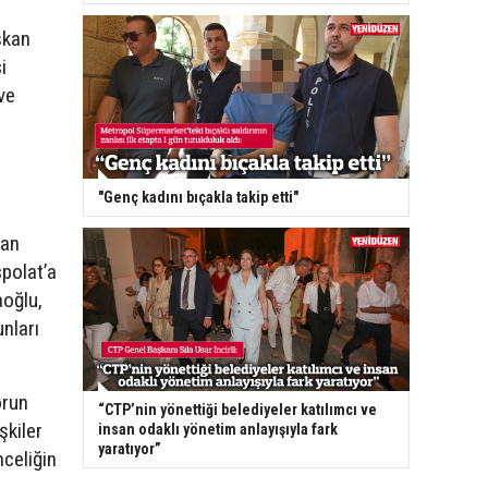
şkan
i
ve
"Genç kadını bıçakla takip etti"
nan
spolat’a
aoğlu,
unları
orun
“CTP’nin yönettiği belediyeler katılımcı ve
şkiler
insan odaklı yönetim anlayışıyla fark
yaratıyor”
celiğin