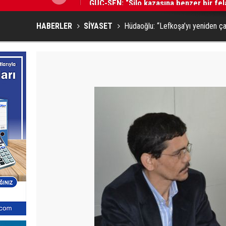
HABERLER
SİYASET
Hüdaoğlu: “Lefkoşa’yı yeniden ça