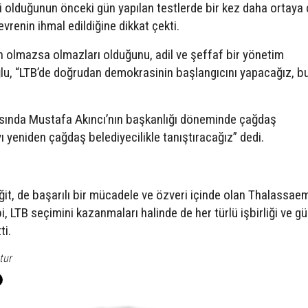
ği olduğunun önceki gün yapılan testlerde bir kez daha ortaya ç
vrenin ihmal edildiğine dikkat çekti.
nin olmazsa olmazları olduğunu, adil ve şeffaf bir yönetim
lu, “LTB’de doğrudan demokrasinin başlangıcını yapacağız, b
asında Mustafa Akıncı’nın başkanlığı döneminde çağdaş
ı yeniden çağdaş belediyecilikle tanıştıracağız” dedi.
it, de başarılı bir mücadele ve özveri içinde olan Thalassae
i, LTB seçimini kazanmaları halinde de her türlü işbirliği ve g
ti.
tur