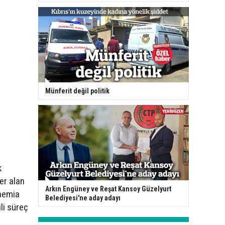
Münferit değil politik
k
er alan
Arkın Engüney ve Reşat Kansoy Güzelyurt
aemia
Belediyesi'ne aday adayı
li süreç