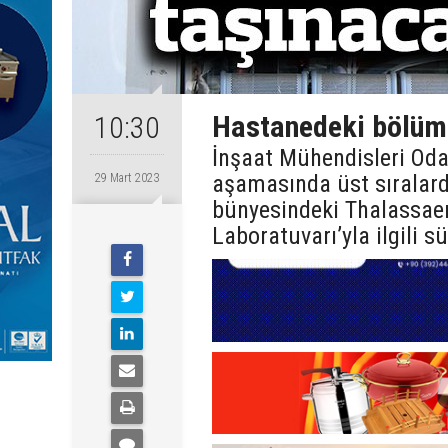
Hastanedeki bölüml
10:30
İnşaat Mühendisleri Oda
aşamasında üst sıralard
29 Mart 2023
bünyesindeki Thalassae
Laboratuvarı’yla ilgili s