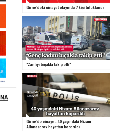
Girne'deki cinayet olayında 7 kişi tutuklandı
"Zanlıyı bıçakla takip etti"
İNA
Girne'de cinayet: 40 yaşındaki Nizam
Allanazarov hayattan koparıldı