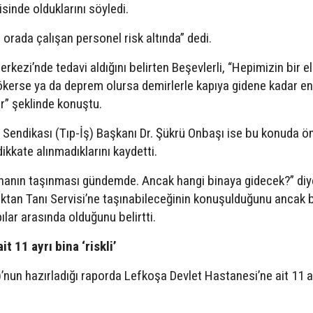
isinde olduklarını söyledi.
 orada çalışan personel risk altında” dedi.
kezi’nde tedavi aldığını belirten Beşevlerli, “Hepimizin bir e
 çökerse ya da deprem olursa demirlerle kapıya gidene kadar e
lur” şeklinde konuştu.
 Sendikası (Tıp-İş) Başkanı Dr. Şükrü Onbaşı ise bu konuda ö
ikkate alınmadıklarını kaydetti.
nanın taşınması gündemde. Ancak hangi binaya gidecek?” diy
aktan Tanı Servisi’ne taşınabileceğinin konuşulduğunu ancak 
ılar arasında olduğunu belirtti.
 11 ayrı bina ‘riskli’
’nun hazırladığı raporda Lefkoşa Devlet Hastanesi’ne ait 11 a