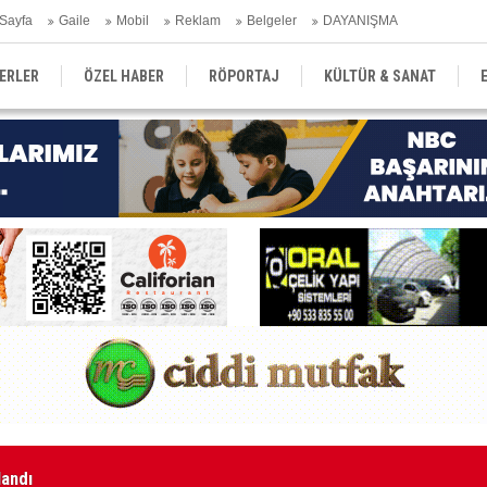
Sayfa
Gaile
Mobil
Reklam
Belgeler
DAYANIŞMA
ERLER
ÖZEL HABER
RÖPORTAJ
KÜLTÜR & SANAT
EĞİTİM
YEREL YÖNETİM
DERGİLER
SEKTÖR
Kı