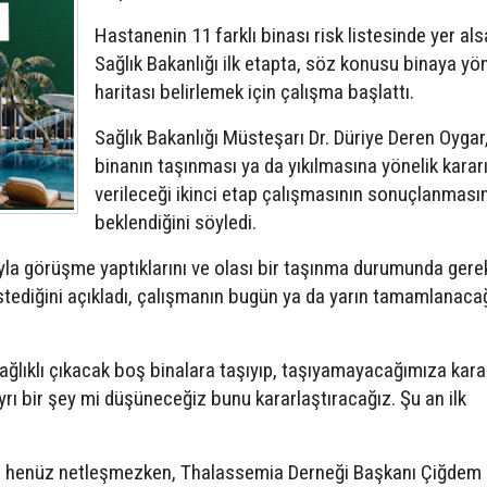
Hastanenin 11 farklı binası risk listesinde yer als
Sağlık Bakanlığı ilk etapta, söz konusu binaya yön
haritası belirlemek için çalışma başlattı.
Sağlık Bakanlığı Müsteşarı Dr. Düriye Deren Oygar
binanın taşınması ya da yıkılmasına yönelik karar
verileceği ikinci etap çalışmasının sonuçlanmasın
beklendiğini söyledi.
yla görüşme yaptıklarını ve olası bir taşınma durumunda gerek
 istediğini açıkladı, çalışmanın bugün ya da yarın tamamlanaca
ağlıklı çıkacak boş binalara taşıyıp, taşıyamayacağımıza kara
yrı bir şey mi düşüneceğiz bunu kararlaştıracağız. Şu an ilk
im henüz netleşmezken, Thalassemia Derneği Başkanı Çiğdem