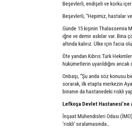
Beşevlerli, endişeli ve korku içer
Beşevlerli, “Hepimiz, hastalar ve
Günde 15 kişinin Thalassemia Mer
iğne ve demir askılar var. Bina
altında kalırız. Ülke için facia o
Öte yandan Kıbrıs Türk Hekimler
hükümetlerin uyarıldığını ancak d
Onbaşı, “Şu anda söz konusu bi
sorarak, ilk etapta merkezin Ay
binanın da hastanedeki riskli yap
Lefkoşa Devlet Hastanesi’ne ait
İnşaat Mühendisleri Odası (İMO)
‘riskli’ sıralamasında…