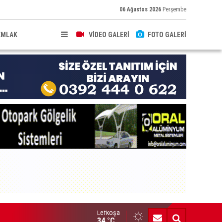
06 Ağustos 2026
Perşembe
EMLAK
VİDEO GALERİ
FOTO GALERİ
Lefkoşa
brıs Türk Üniversite Öğrencileri Kongresi için kayıtlar sürüyor
34 °C