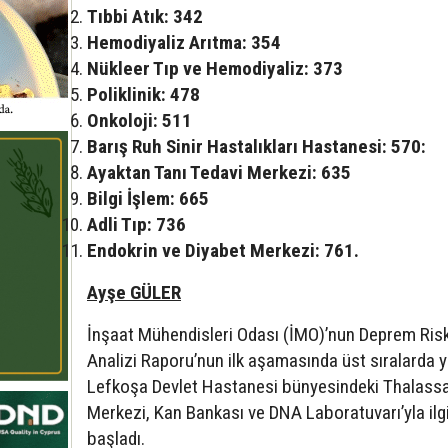
Tıbbi Atık: 342
Hemodiyaliz Arıtma: 354
Nükleer Tıp ve Hemodiyaliz: 373
Poliklinik: 478
Onkoloji: 511
Barış Ruh Sinir Hastalıkları Hastanesi: 570:
Ayaktan Tanı Tedavi Merkezi: 635
Bilgi İşlem: 665
Adli Tıp: 736
Endokrin ve Diyabet Merkezi: 761.
Ayşe GÜLER
İnşaat Mühendisleri Odası (İMO)’nun Deprem Ris
Analizi Raporu’nun ilk aşamasında üst sıralarda y
Lefkoşa Devlet Hastanesi bünyesindeki Thalass
Merkezi, Kan Bankası ve DNA Laboratuvarı’yla ilgi
başladı.