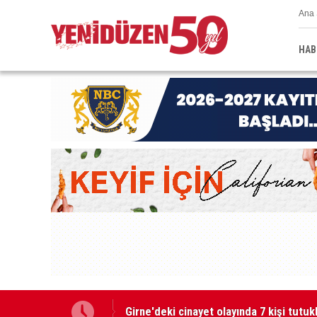
Ana 
HAB
"Zanlıyı bıçakla takip etti"