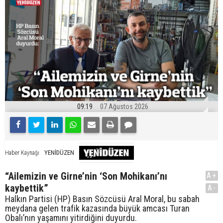
09:19
07 Ağustos 2026
YENİDÜZEN
Haber Kaynağı
“Ailemizin ve Girne’nin ‘Son Mohikanı’nı
A+
kaybettik”
A-
Halkın Partisi (HP) Basın Sözcüsü Aral Moral, bu sabah
meydana gelen trafik kazasında büyük amcası Turan
Obalı’nın yaşamını yitirdiğini duyurdu.