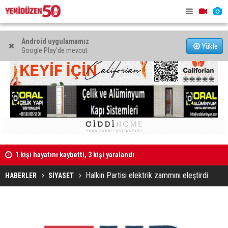
Android uygulamamız
Yükle
Google Play'de mevcut
1 kişi hayatını kaybetti, 3 kişi yaralandı
48 kadın, 4
Halkın Partisi elektrik zammını eleştirdi
HABERLER
SİYASET