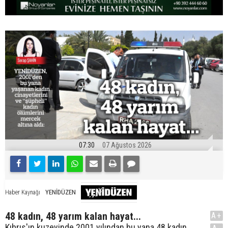
07:30
07 Ağustos 2026
YENİDÜZEN
Haber Kaynağı
48 kadın, 48 yarım kalan hayat...
A+
Kıbrıs'ın kuzeyinde 2001 yılından bu yana 48 kadın