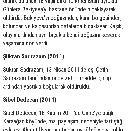
olarak bulunan 18 yaşındaki Türkmenistan uyruklu
Günlera Bekiyeva'yı hastane önünde bıçaklayarak
öldürdü. Bekiyeva'yı boğazından, karın bölgesinden,
kolundan ve kalçasından defalarca bıçaklayan Kaşık,
olayın ardından aynı bıçakla kendi boğazını keserek
yaşamına son verdi.
Şükran Sadrazam (2011)
Şükran Sadrazam, 13 Nisan 2011'de eşi Çetin
Sadrazam tarafından önce zehirli madde içirilip
ardından yastıkla boğularak öldürüldü.
Sibel Dedecan (2011)
Sibel Dedecan, 18 Kasım 2011'de Girne'ye bağlı
Karaağaç köyünde, mal paylaşımı nedeniyle tartıştığı
eski eşi Ahmet Uysal tarafından av tüfeğiyle vuruldu.