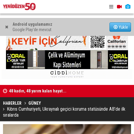
Android uygulamamız
Yükle
Google Play'de mevcut
işi
48 kadın, 48 yarım kalan hayat...
Kıbrıs’ta c
atacak
HABERLER
GÜNEY
Kıbrıs Cumhuriyeti, Ukraynalı geçici koruma statüsünde AB’de ilk
sıralarda