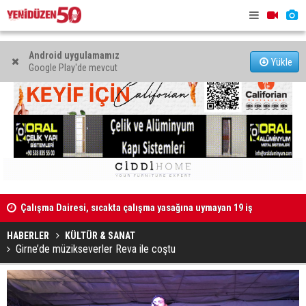
Android uygulamamız
Yükle
Google Play'de mevcut
Çalışma Dairesi, sıcakta çalışma yasağına uymayan 19 iş
Grup Ezman
yerine uyarı verdi
HABERLER
KÜLTÜR & SANAT
Girne’de müzikseverler Reva ile coştu