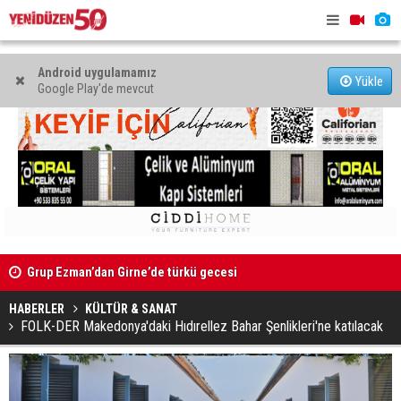
Android uygulamamız
Yükle
Google Play'de mevcut
Grup Ezman’dan Girne’de türkü gecesi
Mahkeme bi
başlatıldı
HABERLER
KÜLTÜR & SANAT
FOLK-DER Makedonya'daki Hıdırellez Bahar Şenlikleri'ne katılacak
Kıbrıs’ın güneyinde yıllık enflasyon temmuzda yüzde 2,9
oldu