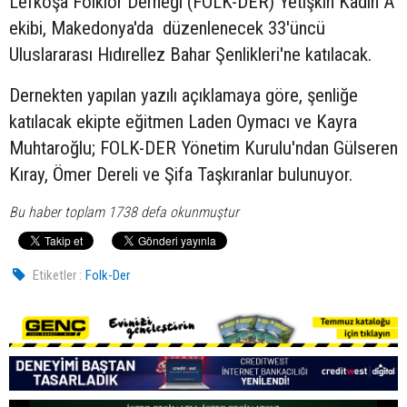
Lefkoşa Folklor Derneği (FOLK-DER) Yetişkin Kadın A
ekibi, Makedonya'da düzenlenecek 33'üncü
Uluslararası Hıdırellez Bahar Şenlikleri'ne katılacak.
Dernekten yapılan yazılı açıklamaya göre, şenliğe
katılacak ekipte eğitmen Laden Oymacı ve Kayra
Muhtaroğlu; FOLK-DER Yönetim Kurulu'ndan Gülseren
Kıray, Ömer Dereli ve Şifa Taşkıranlar bulunuyor.
Bu haber toplam 1738 defa okunmuştur
Etiketler :
Folk-Der