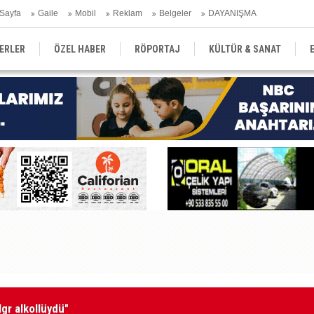
Sayfa
Gaile
Mobil
Reklam
Belgeler
DAYANIŞMA
ERLER
ÖZEL HABER
RÖPORTAJ
KÜLTÜR & SANAT
EĞİTİM
YEREL YÖNETİM
DERGİLER
SEKTÖR
gr alkollüydü"
“M