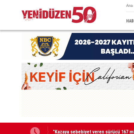
Ana 
HAB
"Kazaya sebebiyet veren sürücü 167 ml