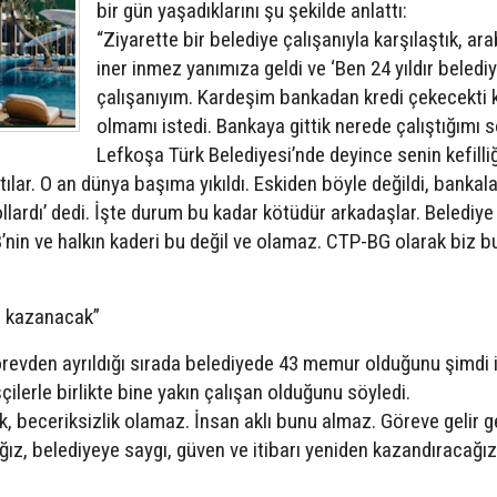
bir gün yaşadıklarını şu şekilde anlattı:
“Ziyarette bir belediye çalışanıyla karşılaştık, a
iner inmez yanımıza geldi ve ‘Ben 24 yıldır beledi
çalışanıyım. Kardeşim bankadan kredi çekecekti k
olmamı istedi. Bankaya gittik nerede çalıştığımı s
Lefkoşa Türk Belediyesi’nde deyince senin kefilliğ
tılar. O an dünya başıma yıkıldı. Eskiden böyle değildi, bankala
lardı’ dedi. İşte durum bu kadar kötüdür arkadaşlar. Belediye
B’nin ve halkın kaderi bu değil ve olamaz. CTP-BG olarak biz b
ri kazanacak”
görevden ayrıldığı sırada belediyede 43 memur olduğunu şimdi 
çilerle birlikte bine yakın çalışan olduğunu söyledi.
ık, beceriksizlik olamaz. İnsan aklı bunu almaz. Göreve gelir 
z, belediyeye saygı, güven ve itibarı yeniden kazandıracağız