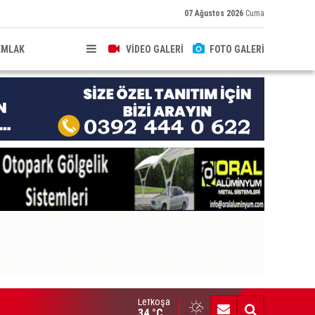
07 Ağustos 2026
Cuma
EMLAK
VİDEO GALERİ
FOTO GALERİ
Lefkoşa
ahkeme kararlarını geçersiz kılacak yetki kabul edilemez”
34 °C