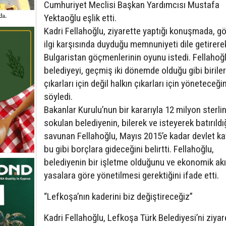
Cumhuriyet Meclisi Başkan Yardımcısı Mustafa
Yektaoğlu eşlik etti.
Kadri Fellahoğlu, ziyarette yaptığı konuşmada, g
ilgi karşısında duyduğu memnuniyeti dile getirere
Bulgaristan göçmenlerinin oyunu istedi. Fellahoğl
belediyeyi, geçmiş iki dönemde olduğu gibi biriler
çıkarları için değil halkın çıkarları için yöneteceğin
söyledi.
Bakanlar Kurulu’nun bir kararıyla 12 milyon sterli
sokulan belediyenin, bilerek ve isteyerek batırıldı
savunan Fellahoğlu, Mayıs 2015’e kadar devlet ka
bu gibi borçlara gideceğini belirtti. Fellahoğlu,
belediyenin bir işletme olduğunu ve ekonomik akı
yasalara göre yönetilmesi gerektiğini ifade etti.
“Lefkoşa’nın kaderini biz değiştireceğiz”
Kadri Fellahoğlu, Lefkoşa Türk Belediyesi’ni ziyare