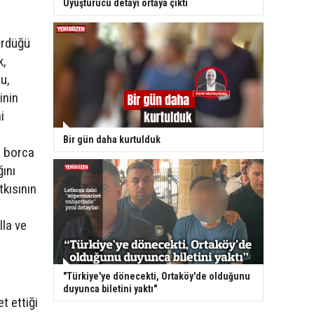
Uyuşturucu detayı ortaya çıktı
ördüğü
k,
u,
inin
i
Bir gün daha kurtulduk
n borca
ğını
tkısının
lla ve
"Türkiye'ye dönecekti, Ortaköy'de olduğunu
duyunca biletini yaktı"
t ettiği