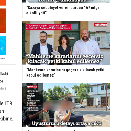
"Kazaya sebebiyet veren sürücü 167 mlgr
alkollüydü"
“Mahkeme kararlarını geçersiz kılacak yetki
 Kadri
kabul edilemez”
ece
etti.
le LTB
an
kibine,