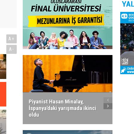
A+
A-
Piyanist Hasan Minalay,
Kıbrıs’
İspanya'daki yarışmada ikinci
Paradi
oldu
atacak