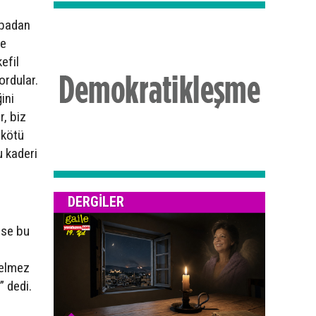
rabadan
ye
efil
ordular.
ini
r, biz
 kötü
u kaderi
DERGILER
ise bu
gelmez
” dedi.