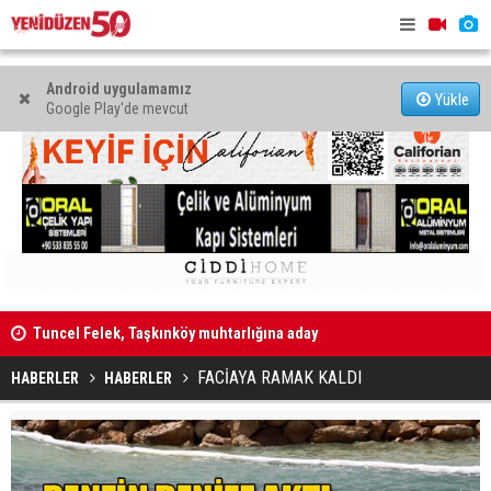
Android uygulamamız
Yükle
Google Play'de mevcut
alı”
Tuncel Felek, Taşkınköy muhtarlığına aday
Televizyon
İhtiyaçları
FACİAYA RAMAK KALDI
HABERLER
HABERLER