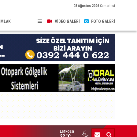
08 Ağustos 2026
Cumartesi
EMLAK
VİDEO GALERİ
FOTO GALERİ
Lefkoşa
brıs’ın güneyinde yıllık enflasyon temmuzda yüzde 2,9 oldu
22 °C