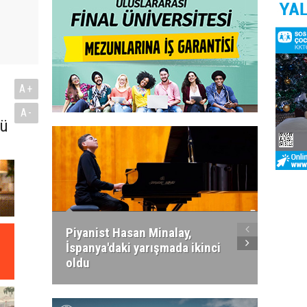
A+
A-
nü
Piyanist Hasan Minalay,
Kıbrıs’
İspanya'daki yarışmada ikinci
Paradi
oldu
atacak