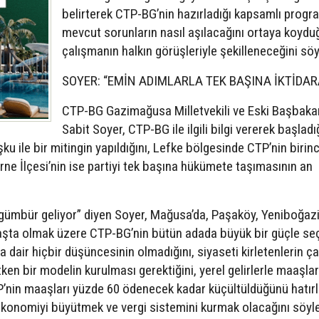
belirterek CTP-BG’nin hazırladığı kapsamlı progr
mevcut sorunların nasıl aşılacağını ortaya koydu
çalışmanın halkın görüşleriyle şekilleneceğini söy
SOYER: “EMİN ADIMLARLA TEK BAŞINA İKTİDAR
CTP-BG Gazimağusa Milletvekili ve Eski Başbaka
Sabit Soyer, CTP-BG ile ilgili bilgi vererek başladı
 ile bir mitingin yapıldığını, Lefke bölgesinde CTP’nin birinci
Girne İlçesi’nin ise partiyi tek başına hükümete taşımasının an
mbür geliyor” diyen Soyer, Mağusa’da, Paşaköy, Yeniboğazi
başta olmak üzere CTP-BG’nin bütün adada büyük bir güçle s
a dair hiçbir düşüncesinin olmadığını, siyaseti kirletenlerin 
ken bir modelin kurulması gerektiğini, yerel gelirlerle maaşlar
BP’nin maaşları yüzde 60 ödenecek kadar küçültüldüğünü hatır
ekonomiyi büyütmek ve vergi sistemini kurmak olacağını söyle