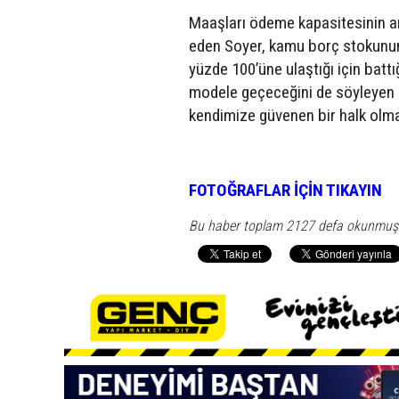
Maaşları ödeme kapasitesinin ar
eden Soyer, kamu borç stokunun
yüzde 100’üne ulaştığı için battı
modele geçeceğini de söyleyen So
kendimize güvenen bir halk olma
FOTOĞRAFLAR İÇİN TIKAYIN
Bu haber toplam 2127 defa okunmuş