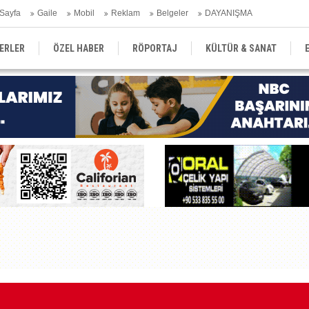
Sayfa
Gaile
Mobil
Reklam
Belgeler
DAYANIŞMA
ERLER
ÖZEL HABER
RÖPORTAJ
KÜLTÜR & SANAT
EĞİTİM
YEREL YÖNETİM
DERGİLER
SEKTÖR
Kı