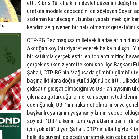
etti. Kıbrıs Türk halkının devlet düzenini değiştire
üretken modele geçeceğini de söyleyen Soyer, ad
sistemin kurulacağını, bunları yapabilmek için ke
kendimize güvenen bir halk olmamız gerektiğini s
CTP-BG Gazimağusa milletvekili adaylarının dün
Akdoğan köyünü ziyaret ederek halka buluştu. Y
bir katılımla gerçekleştirilen toplantı miting hava
gerçekleşirken ziyarette konuşan İlçe Başkanı Er
Şahali, CTP-BG’nin Mağusa’da gümbür gümbür te
başına iktidara doğru yürüdüğünü belirtti. Ülkede
gidişatın gidişat olmadığını ve UBP anlayışının ülk
çıkmaza götürdüğü için erken seçim istediklerini 
eden Şahali, UBP’nin hükümet olma hırsı ve genel
başkanlık yarışının yaşanan yıkımın sebebi oldu
söyledi. “UBP ülkenin tüm kaynaklarını parti ihtira
için yok etti” diyen Şahali, CTP’nin elbirliğiyle Kıb
halkı ile güvenli geleceği yaratmak için çaba göst