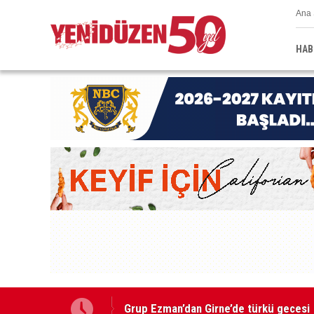
Ana 
HAB
Grup Ezman’dan Girne’de türkü gecesi