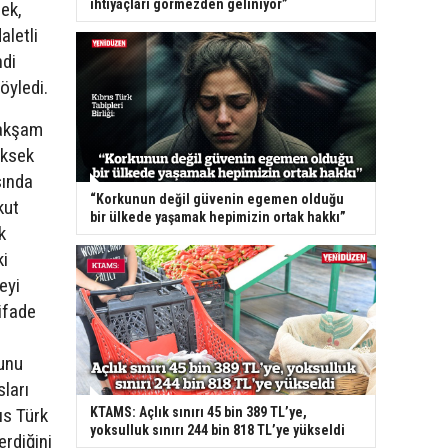
ihtiyaçları görmezden geliniyor”
rek,
aletli
ndi
öyledi.
 akşam
üksek
sında
“Korkunun değil güvenin egemen olduğu
kut
bir ülkede yaşamak hepimizin ortak hakkı”
k
ki
eyi
ifade
ğunu
sları
KTAMS: Açlık sınırı 45 bin 389 TL’ye,
rıs Türk
yoksulluk sınırı 244 bin 818 TL’ye yükseldi
erdiğini