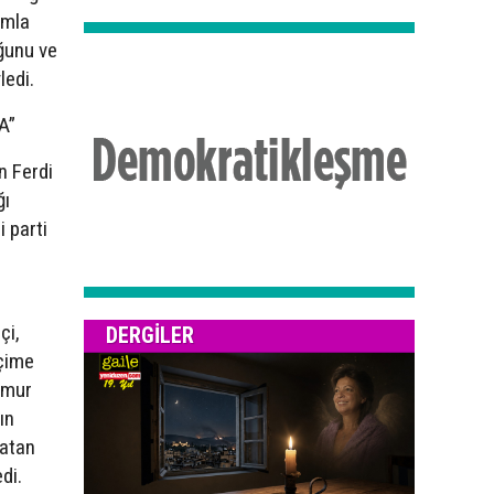
amla
ğunu ve
ledi.
A”
n Ferdi
ğı
 parti
çi,
DERGILER
eçime
çamur
ın
latan
di.