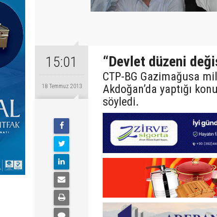
“Devlet düzeni değ
15:01
CTP-BG Gazimağusa mille
Akdoğan’da yaptığı kon
18 Temmuz 2013
söyledi.