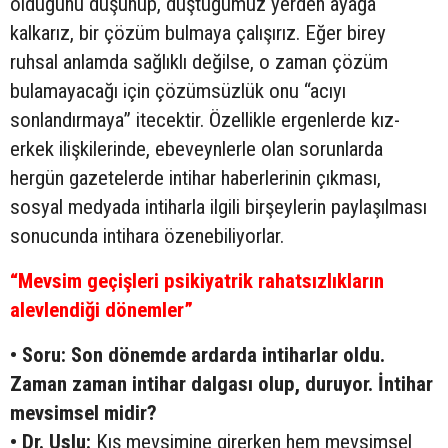
olduğunu düşünüp, düştüğümüz yerden ayağa
kalkarız, bir çözüm bulmaya çalışırız. Eğer birey
ruhsal anlamda sağlıklı değilse, o zaman çözüm
bulamayacağı için çözümsüzlük onu “acıyı
sonlandırmaya” itecektir. Özellikle ergenlerde kız-
erkek ilişkilerinde, ebeveynlerle olan sorunlarda
hergün gazetelerde intihar haberlerinin çıkması,
sosyal medyada intiharla ilgili birşeylerin paylaşılması
sonucunda intihara özenebiliyorlar.
“Mevsim geçişleri psikiyatrik rahatsızlıkların
alevlendiği dönemler”
• Soru: Son dönemde ardarda intiharlar oldu.
Zaman zaman intihar dalgası olup, duruyor. İntihar
mevsimsel midir?
• Dr. Uslu:
Kış mevsimine girerken hem mevsimsel