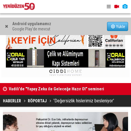
Android uygulamamız
Yükle
Google Play'de mevcut
Vadili'de "Yapay Zeka ile Geleceğe Hazır Ol" semineri
“Ekonomi v
düzenlendi
yönetilece
'Değersizlik hislerimiz besleniyor'
HABERLER
RÖPORTAJ