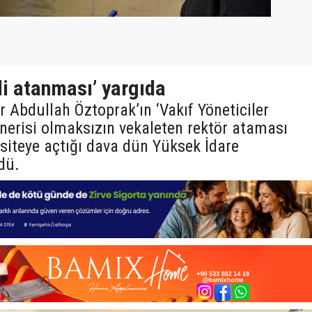
li atanması’ yargıda
 Abdullah Öztoprak’ın ‘Vakıf Yöneticiler
erisi olmaksızın vekaleten rektör ataması
ersiteye açtığı dava dün Yüksek İdare
dü.