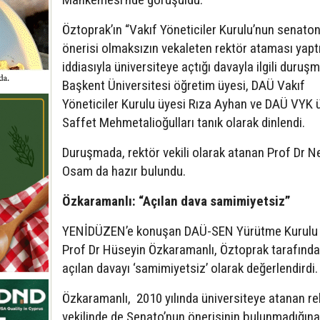
Öztoprak’ın “Vakıf Yöneticiler Kurulu’nun senato
önerisi olmaksızın vekaleten rektör ataması yaptı
iddiasıyla üniversiteye açtığı davayla ilgili duruş
Başkent Üniversitesi öğretim üyesi, DAÜ Vakıf
Yöneticiler Kurulu üyesi Rıza Ayhan ve DAÜ VYK 
Saffet Mehmetalioğulları tanık olarak dinlendi.
Duruşmada, rektör vekili olarak atanan Prof Dr N
Osam da hazır bulundu.
Özkaramanlı: “Açılan dava samimiyetsiz”
YENİDÜZEN’e konuşan DAÜ-SEN Yürütme Kurulu 
Prof Dr Hüseyin Özkaramanlı, Öztoprak tarafınd
açılan davayı ‘samimiyetsiz’ olarak değerlendirdi.
Özkaramanlı, 2010 yılında üniversiteye atanan re
vekilinde de Senato’nun önerisinin bulunmadığına