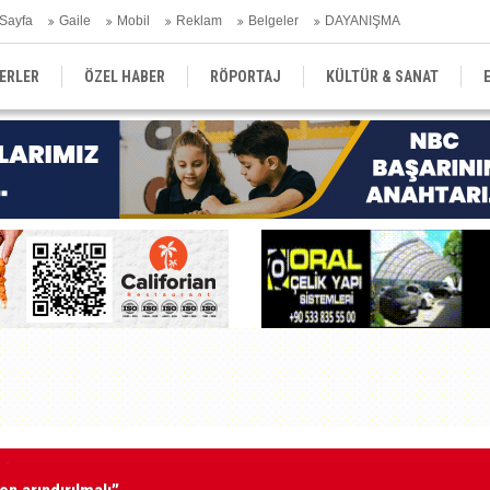
Sayfa
Gaile
Mobil
Reklam
Belgeler
DAYANIŞMA
ERLER
ÖZEL HABER
RÖPORTAJ
KÜLTÜR & SANAT
EĞİTİM
YEREL YÖNETİM
DERGİLER
SEKTÖR
en arındırılmalı”
Tu