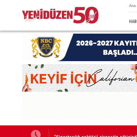
Ana 
HAB
“Sigortacılık sektörü siyasetin etkisind