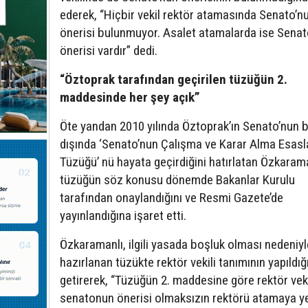
ederek, “Hiçbir vekil rektör atamasında Senato’n
önerisi bulunmuyor. Asalet atamalarda ise Sena
önerisi vardır” dedi.
“Öztoprak tarafından geçirilen tüzüğün 2.
maddesinde her şey açık”
Öte yandan 2010 yılında Öztoprak’ın Senato’nun bi
dışında ‘Senato’nun Çalışma ve Karar Alma Esasl
Tüzüğü’ nü hayata geçirdiğini hatırlatan Özkarama
tüzüğün söz konusu dönemde Bakanlar Kurulu
tarafından onaylandığını ve Resmi Gazete’de
yayınlandığına işaret etti.
Özkaramanlı, ilgili yasada boşluk olması nedeniyl
hazırlanan tüzükte rektör vekili tanımının yapıldığı
getirerek, “Tüzüğün 2. maddesine göre rektör veki
senatonun önerisi olmaksızın rektörü atamaya yet