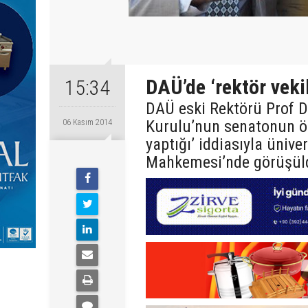
DAÜ’de ‘rektör veki
15:34
DAÜ eski Rektörü Prof Dr
Kurulu’nun senatonun ön
06 Kasım 2014
yaptığı’ iddiasıyla üniv
Mahkemesi’nde görüşül