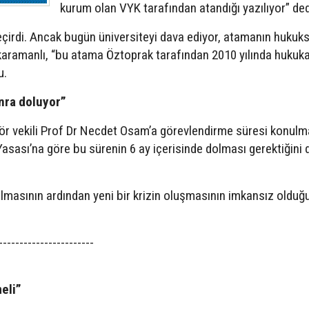
kurum olan VYK tarafından atandığı yazılıyor” de
çirdi. Ancak bugün üniversiteyi dava ediyor, atamanın hukuk
karamanlı, “bu atama Öztoprak tarafından 2010 yılında hukuk
u.
nra doluyor”
tör vekili Prof Dr Necdet Osam’a görevlendirme süresi konulm
ası’na göre bu sürenin 6 ay içerisinde dolması gerektiğini d
lmasının ardından yeni bir krizin oluşmasının imkansız olduğ
-----------------------
eli”