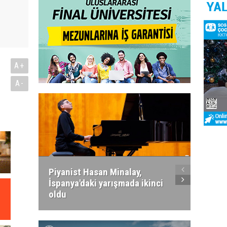
A+
A-
Piyanist Hasan Minalay,
Kıbrıs’
İspanya'daki yarışmada ikinci
Paradi
oldu
atacak