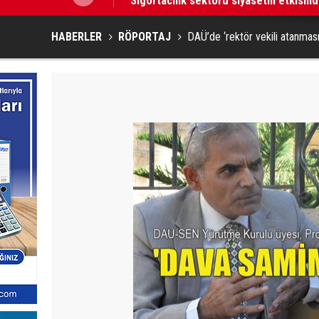
HABERLER
RÖPORTAJ
DAÜ’de ‘rektör vekili atanması