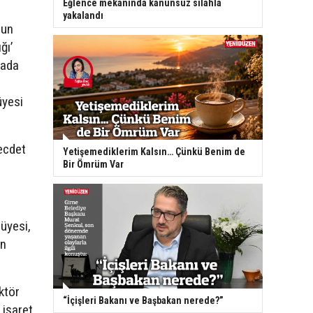
Eğlence mekanında kanunsuz silahla
yakalandı
nun
ğı’
mada
üyesi
ecdet
Yetişemediklerim Kalsın… Çünkü Benim de
Bir Ömrüm Var
üyesi,
an
ktör
“İçişleri Bakanı ve Başbakan nerede?”
 işaret