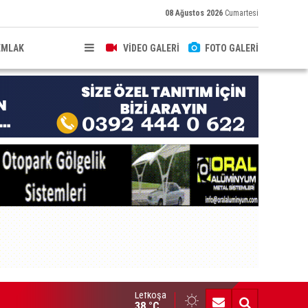
08 Ağustos 2026
Cumartesi
EMLAK
VİDEO GALERİ
FOTO GALERİ
Lefkoşa
ncel Felek, Taşkınköy muhtarlığına aday
38 °C