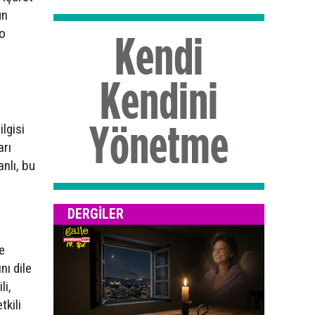
un
to
lgisi
arı
nlı, bu
DERGILER
e
nı dile
li,
kili