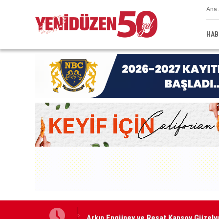
Ana 
HAB
Arkın Engüney ve Reşat Kansoy Güzelyu