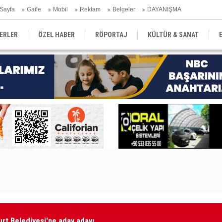
Sayfa
Gaile
Mobil
Reklam
Belgeler
DAYANIŞMA
ERLER
ÖZEL HABER
RÖPORTAJ
KÜLTÜR & SANAT
EĞİTİM
YEREL YÖNETİM
DERGİLER
SEKTÖR
rt Belediyesi'ne aday adayı
AP