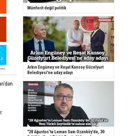
Münferit değil politik
Arkın Engüney ve Reşat Kansoy Güzelyurt
Belediyesi'ne aday adayı
an'dan
e:
"28 Ağustos’ta Leman Sam Ozanköy'de, 30