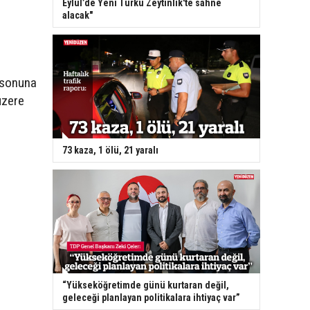
Eylül’de Yeni Türkü Zeytinlik'te sahne
alacak"
l sonuna
üzere
73 kaza, 1 ölü, 21 yaralı
“Yükseköğretimde günü kurtaran değil,
geleceği planlayan politikalara ihtiyaç var”