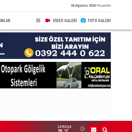
06 Ağustos 2026
Perşembe
EMLAK
VİDEO GALERİ
FOTO GALERİ
Lefkoşa
: Hürmüz Boğazı'nın açılması için anlaşma taslağına son hali veril
25 °C