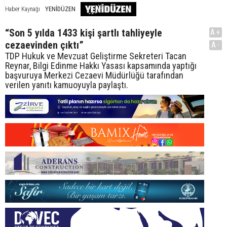
YENİDÜZEN
Haber Kaynağı
“Son 5 yılda 1433 kişi şartlı tahliyeyle
A+
cezaevinden çıktı”
A-
TDP Hukuk ve Mevzuat Geliştirme Sekreteri Tacan
Reynar, Bilgi Edinme Hakkı Yasası kapsamında yaptığı
başvuruya Merkezi Cezaevi Müdürlüğü tarafından
verilen yanıtı kamuoyuyla paylaştı.