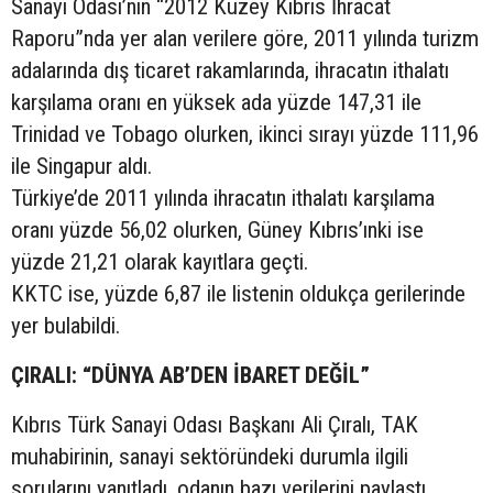
Sanayi Odası’nın “2012 Kuzey Kıbrıs İhracat
Raporu”nda yer alan verilere göre, 2011 yılında turizm
adalarında dış ticaret rakamlarında, ihracatın ithalatı
karşılama oranı en yüksek ada yüzde 147,31 ile
Trinidad ve Tobago olurken, ikinci sırayı yüzde 111,96
ile Singapur aldı.
Türkiye’de 2011 yılında ihracatın ithalatı karşılama
oranı yüzde 56,02 olurken, Güney Kıbrıs’ınki ise
yüzde 21,21 olarak kayıtlara geçti.
KKTC ise, yüzde 6,87 ile listenin oldukça gerilerinde
yer bulabildi.
ÇIRALI: “DÜNYA AB’DEN İBARET DEĞİL”
Kıbrıs Türk Sanayi Odası Başkanı Ali Çıralı, TAK
muhabirinin, sanayi sektöründeki durumla ilgili
sorularını yanıtladı, odanın bazı verilerini paylaştı.