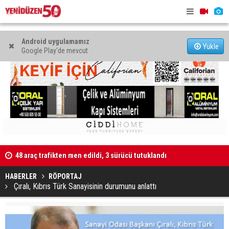
Android uygulamamız
Yükle
Google Play'de mevcut
48 araç trafikten men edildi, 3 sürücü tutuklandı
"Taçoy, CTP
Kaldırıma düşen scooter sürücüsü yaralandı
HABERLER
RÖPORTAJ
Çıralı, Kıbrıs Türk Sanayisinin durumunu anlattı