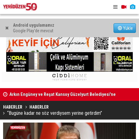
Android uygulamamız
Yükle
Google Play'de mevcut
Arkın Engüney ve Reşat Kansoy Güzelyurt Belediyesi'ne
AP: Hürmüz
aday adayı
son hali ve
HABERLER
HABERLER
“Bugüne kadar ne söz verdiysem yerine getirdim”