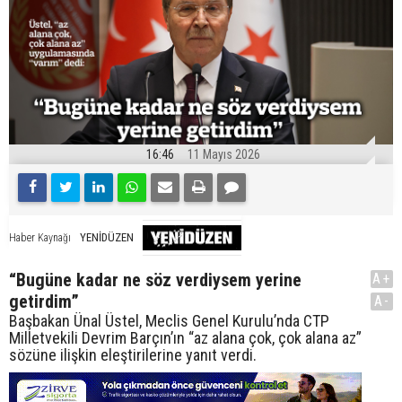
16:46
11 Mayıs 2026
YENİDÜZEN
Haber Kaynağı
“Bugüne kadar ne söz verdiysem yerine
A+
getirdim”
A-
Başbakan Ünal Üstel, Meclis Genel Kurulu’nda CTP
Milletvekili Devrim Barçın’ın “az alana çok, çok alana az”
sözüne ilişkin eleştirilerine yanıt verdi.