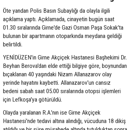
Öte yandan Polis Basın Subaylığı da olayla ilgili
açıklama yaptı. Açıklamada, cinayetin bugün saat
01.30 sıralarında Girne'de Gazi Osman Paşa Sokak'ta
bulunan bir apartmanın otoparkında meydana geldiği
belirtildi.
YENİDÜZEN'in Girne Akçiçek Hastanesi Başhekimi Dr.
Beyhan Berova'dan elde ettiği bilgiye göre, boynundan
bıçaklanan 40 yaşındaki Nizam Allanazarov olay
yerinde hayatını kaybetti. Allanazarov'un cansız
bedeni sabah saat 05.00 sıralarında otopsi işlemleri
için Lefkoşa'ya götürüldü.
Olayda yaralanan R.A.'nın ise Girne Akçiçek
Hastanesi'nde tedavi altına alındığı, vücuduna 18 dikiş
atıldığı ve bir süre müşahede altında tutulduktan sonra