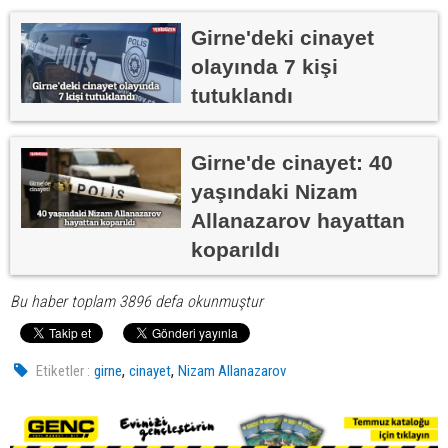
Girne'deki cinayet
olayında 7 kişi
tutuklandı
Girne'de cinayet: 40
yaşındaki Nizam
Allanazarov hayattan
koparıldı
Bu haber toplam 3896 defa okunmuştur
,
,
Etiketler :
girne
cinayet
Nizam Allanazarov