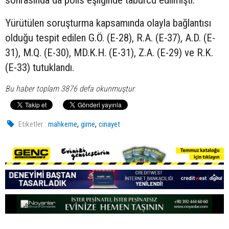
Yürütülen soruşturma kapsamında olayla bağlantısı
olduğu tespit edilen G.Ö. (E-28), R.A. (E-37), A.D. (E-
31), M.Q. (E-30), MD.K.H. (E-31), Z.A. (E-29) ve R.K.
(E-33) tutuklandı.
Bu haber toplam 3876 defa okunmuştur
,
,
Etiketler :
mahkeme
girne
cinayet