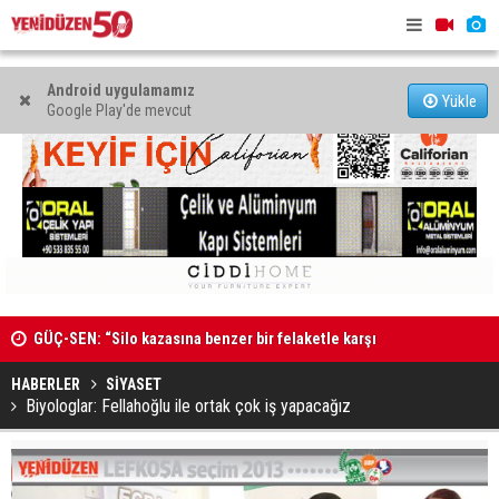
Android uygulamamız
Yükle
Google Play'de mevcut
GÜÇ-SEN: “Silo kazasına benzer bir felaketle karşı
karşıya kalınmaması adına harekete geçtik
Genç Hekim
MAHKEME İLANI
açtı
HABERLER
SİYASET
Biyologlar: Fellahoğlu ile ortak çok iş yapacağız