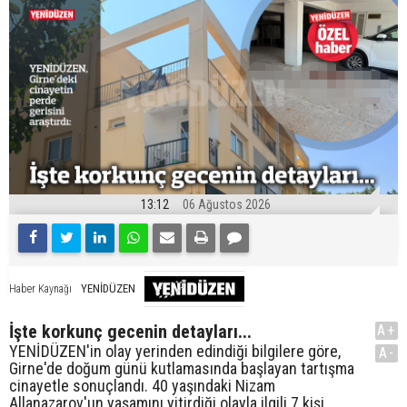
13:12
06 Ağustos 2026
YENİDÜZEN
Haber Kaynağı
İşte korkunç gecenin detayları...
A+
YENİDÜZEN'in olay yerinden edindiği bilgilere göre,
A-
Girne'de doğum günü kutlamasında başlayan tartışma
cinayetle sonuçlandı. 40 yaşındaki Nizam
Allanazarov'un yaşamını yitirdiği olayla ilgili 7 kişi