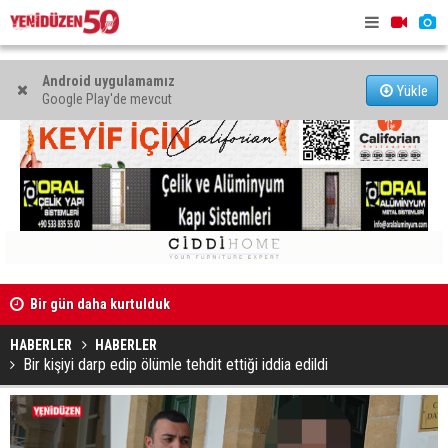
Android uygulamamız
Yükle
Google Play'de mevcut
Piyanist Hasan Minalay, İspanya'daki yarışmada ikinci
Meta'ya ço
oldu
ceza
HABERLER
HABERLER
Bir kişiyi darp edip ölümle tehdit ettiği iddia edildi