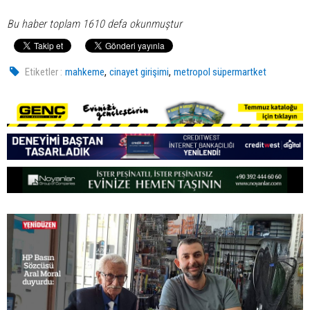
Bu haber toplam 1610 defa okunmuştur
,
,
Etiketler :
mahkeme
cinayet girişimi
metropol süpermartket