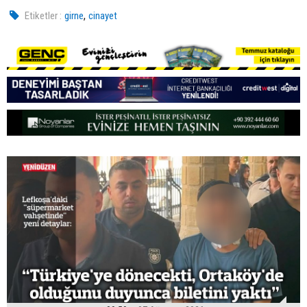
,
Etiketler :
girne
cinayet