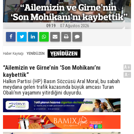
09:19
07 Ağustos 2026
YENİDÜZEN
Haber Kaynağı
“Ailemizin ve Girne’nin ‘Son Mohikanı’nı
A+
kaybettik”
A-
Halkın Partisi (HP) Basın Sözcüsü Aral Moral, bu sabah
meydana gelen trafik kazasında büyük amcası Turan
Obalı’nın yaşamını yitirdiğini duyurdu.