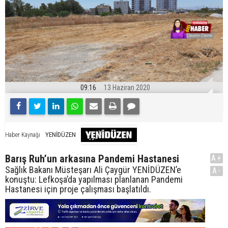
09:16
13 Haziran 2020
YENİDÜZEN
Haber Kaynağı
Barış Ruh’un arkasına Pandemi Hastanesi
A+
Sağlık Bakanı Müsteşarı Ali Çaygür YENİDÜZEN’e
A-
konuştu: Lefkoşa’da yapılması planlanan Pandemi
Hastanesi için proje çalışması başlatıldı.