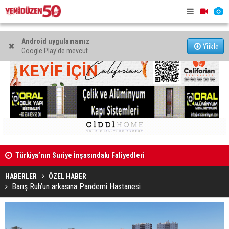
Android uygulamamız
Yükle
Google Play'de mevcut
Türkiya’nın Suriye İnşasındakı Faliyedleri
Dişler Ne 
HABERLER
ÖZEL HABER
Barış Ruh’un arkasına Pandemi Hastanesi