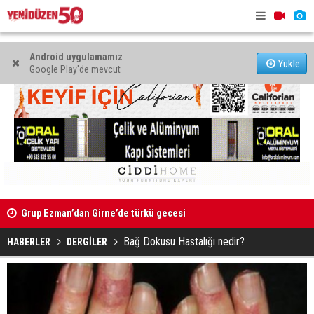
Android uygulamamız
Yükle
Google Play'de mevcut
Grup Ezman’dan Girne’de türkü gecesi
Mahkeme bi
Kıbrıs’ın güneyinde yıllık enflasyon temmuzda yüzde 2,9
başlatıldı
Bağ Dokusu Hastalığı nedir?
oldu
HABERLER
DERGİLER