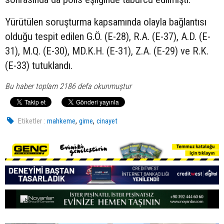
Yürütülen soruşturma kapsamında olayla bağlantısı
olduğu tespit edilen G.Ö. (E-28), R.A. (E-37), A.D. (E-
31), M.Q. (E-30), MD.K.H. (E-31), Z.A. (E-29) ve R.K.
(E-33) tutuklandı.
Bu haber toplam 2186 defa okunmuştur
,
,
Etiketler :
mahkeme
girne
cinayet