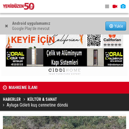
Android uygulamamız
Yükle
Google Play'de mevcut
MAHKEME İLANI
34'üncü De
Genç Hekimler Derneği, Türkiye ve Avrupa’da temsilcilik
açılacak
HABERLER
KÜLTÜR & SANAT
açtı
Ayluga Göleti kuş cennetine döndü