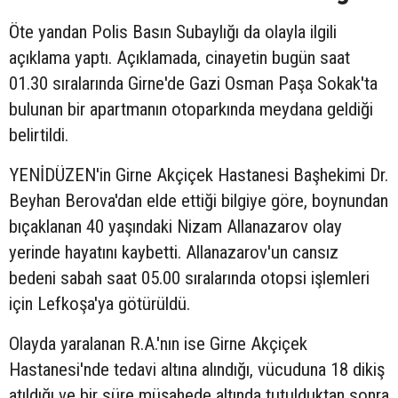
Öte yandan Polis Basın Subaylığı da olayla ilgili
açıklama yaptı. Açıklamada, cinayetin bugün saat
01.30 sıralarında Girne'de Gazi Osman Paşa Sokak'ta
bulunan bir apartmanın otoparkında meydana geldiği
belirtildi.
YENİDÜZEN'in Girne Akçiçek Hastanesi Başhekimi Dr.
Beyhan Berova'dan elde ettiği bilgiye göre, boynundan
bıçaklanan 40 yaşındaki Nizam Allanazarov olay
yerinde hayatını kaybetti. Allanazarov'un cansız
bedeni sabah saat 05.00 sıralarında otopsi işlemleri
için Lefkoşa'ya götürüldü.
Olayda yaralanan R.A.'nın ise Girne Akçiçek
Hastanesi'nde tedavi altına alındığı, vücuduna 18 dikiş
atıldığı ve bir süre müşahede altında tutulduktan sonra