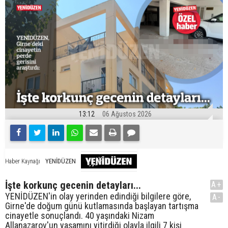
13:12
06 Ağustos 2026
YENİDÜZEN
Haber Kaynağı
İşte korkunç gecenin detayları...
A+
YENİDÜZEN'in olay yerinden edindiği bilgilere göre,
A-
Girne'de doğum günü kutlamasında başlayan tartışma
cinayetle sonuçlandı. 40 yaşındaki Nizam
Allanazarov'un yaşamını yitirdiği olayla ilgili 7 kişi