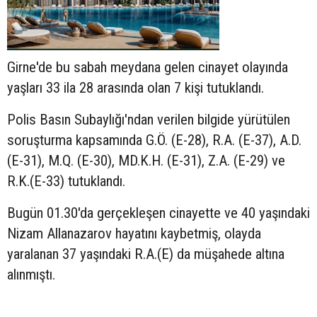
Girne'de bu sabah meydana gelen cinayet olayında
yaşları 33 ila 28 arasında olan 7 kişi tutuklandı.
Polis Basın Subaylığı'ndan verilen bilgide yürütülen
soruşturma kapsamında G.Ö. (E-28), R.A. (E-37), A.D.
(E-31), M.Q. (E-30), MD.K.H. (E-31), Z.A. (E-29) ve
R.K.(E-33) tutuklandı.
Bugün 01.30'da gerçekleşen cinayette ve 40 yaşındaki
Nizam Allanazarov hayatını kaybetmiş, olayda
yaralanan 37 yaşındaki R.A.(E) da müşahede altına
alınmıştı.