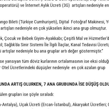
eratörü) ve İnternet Aylık Ücreti (3G) artışları nedeniyle e
ngo Bileti (Türkiye Cumhuriyeti), Dijital Fotoğraf Makinesi, Yu
 artışları nedeniyle en çok yükselen ikinci ana grup olmuştur.
ek, Çocuk ve Bebek Giyim-Ayakkabı; Çeşitli Mal ve Hizmetler’
Sağlık’da Sinir Sistemi İle İlgili İlaçlar, Kanal Tedavisi Ücreti
rtışlar nedeniyle bu ana gruplar artı değer göstermiştir.”
se yansıyan tüm döviz kurlarının ortalamasının ise eksi oldu
r Otel Ücretlerindeki düşüşler nedeniyle en çok azalan grup
UNDA ARTIŞ OLURKEN, 7 ANA GRUBUNDA İSE DÜŞÜŞ OLD
len grupları ise şöyle sıraladı:
-Antalya), Uçak Ücreti (Ercan-İstanbul), Akaryakıt Ücretleri; 