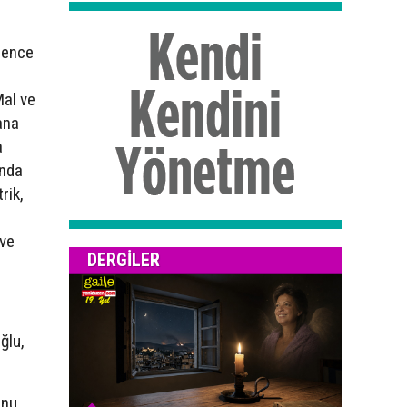
lence
Mal ve
ana
a
unda
rik,
 ve
DERGILER
ğlu,
onu