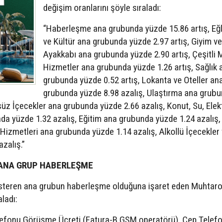
değişim oranlarını şöyle sıraladı:
“Haberleşme ana grubunda yüzde 15.86 artış, Eğ
ve Kültür ana grubunda yüzde 2.97 artış, Giyim ve
Ayakkabı ana grubunda yüzde 2.90 artış, Çeşitli 
Hizmetler ana grubunda yüzde 1.26 artış, Sağlık 
grubunda yüzde 0.52 artış, Lokanta ve Oteller an
grubunda yüzde 8.98 azalış, Ulaştırma ana grub
süz İçecekler ana grubunda yüzde 2.66 azalış, Konut, Su, Elekt
nda yüzde 1.32 azalış, Eğitim ana grubunda yüzde 1.24 azalış,
 Hizmetleri ana grubunda yüzde 1.14 azalış, Alkollü İçecekler
zalış.”
 ANA GRUP HABERLEŞME
gösteren ana grubun haberleşme olduğuna işaret eden Muhtaro
aladı:
efonu Görüşme Ücreti (Fatura-B GSM operatörü), Cep Telef