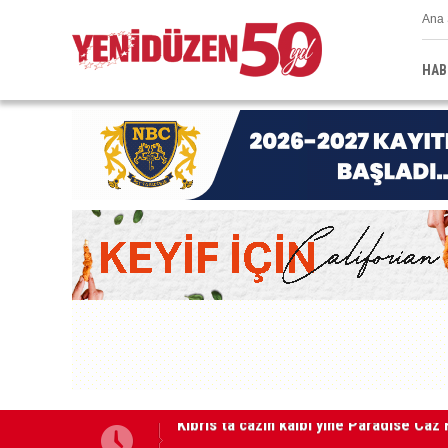
Ana 
HAB
GÜÇ-SEN: “Silo kazasına benzer bir fel