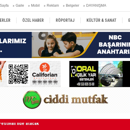
Sayfa
Gaile
Mobil
Reklam
Belgeler
DAYANIŞMA
ERLER
ÖZEL HABER
RÖPORTAJ
KÜLTÜR & SANAT
EĞİTİM
YEREL YÖNETİM
DERGİLER
SEKTÖR
aketle karşı karşıya kalınmaması adına harekete geçtik
MA