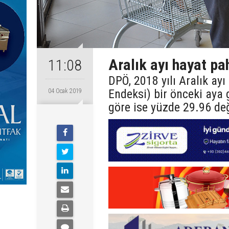
Aralık ayı hayat pah
11:08
DPÖ, 2018 yılı Aralık ayı
Endeksi) bir önceki aya g
04 Ocak 2019
göre ise yüzde 29.96 değ