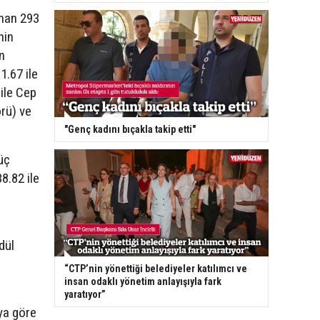
anan 293
nin
n
1.67 ile
 ile Cep
rü) ve
"Genç kadını bıçakla takip etti"
üç
8.82 ile
dül
“CTP’nin yönettiği belediyeler katılımcı ve
insan odaklı yönetim anlayışıyla fark
yaratıyor”
ya göre