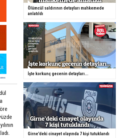
Ölümcül saldırının detayları mahkemede
anlatıldı
İşte korkunç gecenin detayları...
dül
da
göre
 yüzde
ılının
ladı.
Girne'deki cinayet olayında 7 kişi tutuklandı