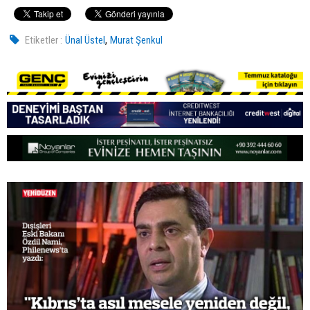
,
Etiketler :
Ünal Üstel
Murat Şenkul