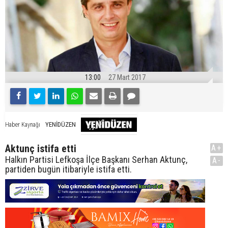
13:00
27 Mart 2017
YENİDÜZEN
Haber Kaynağı
Aktunç istifa etti
A+
Halkın Partisi Lefkoşa İlçe Başkanı Serhan Aktunç,
A-
partiden bugün itibariyle istifa etti.