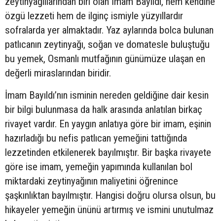
zeytinyağlılarından biri olan İmam Bayıldı, hem kendine
özgü lezzeti hem de ilginç ismiyle yüzyıllardır
sofralarda yer almaktadır. Yaz aylarında bolca bulunan
patlıcanın zeytinyağı, soğan ve domatesle buluştuğu
bu yemek, Osmanlı mutfağının günümüze ulaşan en
değerli miraslarından biridir.
İmam Bayıldı’nın isminin nereden geldiğine dair kesin
bir bilgi bulunmasa da halk arasında anlatılan birkaç
rivayet vardır. En yaygın anlatıya göre bir imam, eşinin
hazırladığı bu nefis patlıcan yemeğini tattığında
lezzetinden etkilenerek bayılmıştır. Bir başka rivayete
göre ise imam, yemeğin yapımında kullanılan bol
miktardaki zeytinyağının maliyetini öğrenince
şaşkınlıktan bayılmıştır. Hangisi doğru olursa olsun, bu
hikayeler yemeğin ününü artırmış ve ismini unutulmaz