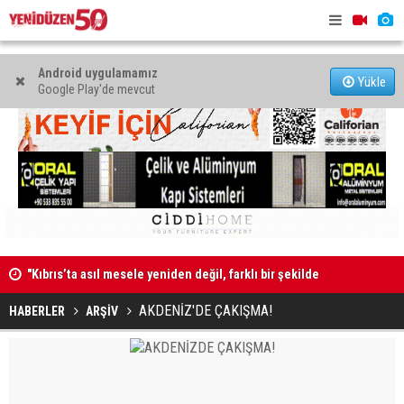
Android uygulamamız
Yükle
Google Play'de mevcut
"Kıbrıs’ta asıl mesele yeniden değil, farklı bir şekilde
Erdinç Günd
müzakere etmek"
AKDENİZ'DE ÇAKIŞMA!
HABERLER
ARŞİV