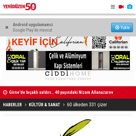
Android uygulamamız
Yükle
Google Play'de mevcut
Girne’de bıçaklı saldırı… 40 yaşındaki Nizam Allanazarov
Münferit de
hayatını kaybetti
60 ülkeden 331 çizer
HABERLER
KÜLTÜR & SANAT