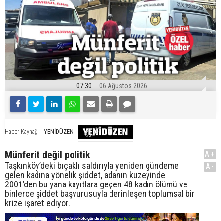
07:30
06 Ağustos 2026
YENİDÜZEN
Haber Kaynağı
Münferit değil politik
A+
Taşkınköy’deki bıçaklı saldırıyla yeniden gündeme
A-
gelen kadına yönelik şiddet, adanın kuzeyinde
2001’den bu yana kayıtlara geçen 48 kadın ölümü ve
binlerce şiddet başvurusuyla derinleşen toplumsal bir
krize işaret ediyor.