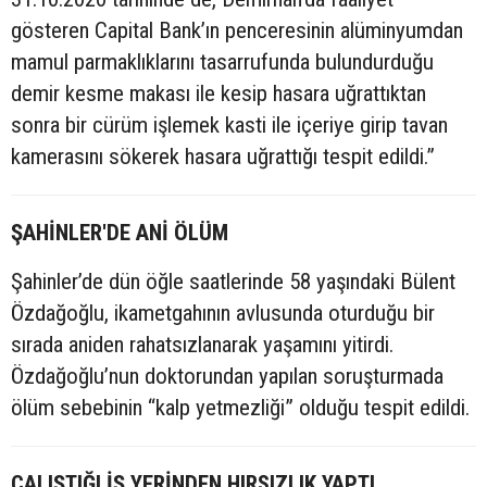
gösteren Capital Bank’ın penceresinin alüminyumdan
mamul parmaklıklarını tasarrufunda bulundurduğu
demir kesme makası ile kesip hasara uğrattıktan
sonra bir cürüm işlemek kasti ile içeriye girip tavan
kamerasını sökerek hasara uğrattığı tespit edildi.”
ŞAHİNLER'DE ANİ ÖLÜM
Şahinler’de dün öğle saatlerinde 58 yaşındaki Bülent
Özdağoğlu, ikametgahının avlusunda oturduğu bir
sırada aniden rahatsızlanarak yaşamını yitirdi.
Özdağoğlu’nun doktorundan yapılan soruşturmada
ölüm sebebinin “kalp yetmezliği” olduğu tespit edildi.
ÇALIŞTIĞI İŞ YERİNDEN HIRSIZLIK YAPTI