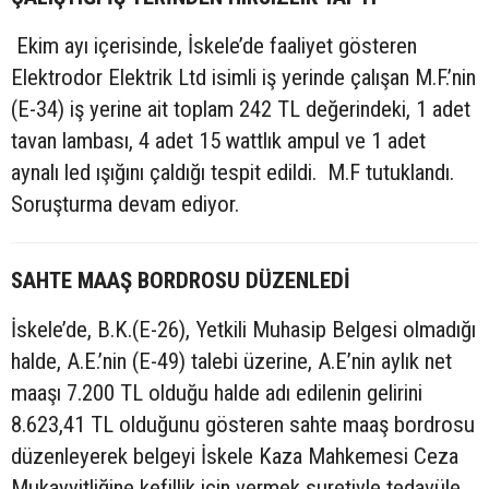
Ekim ayı içerisinde, İskele’de faaliyet gösteren
Elektrodor Elektrik Ltd isimli iş yerinde çalışan M.F.’nin
(E-34) iş yerine ait toplam 242 TL değerindeki, 1 adet
tavan lambası, 4 adet 15 wattlık ampul ve 1 adet
aynalı led ışığını çaldığı tespit edildi. M.F tutuklandı.
Soruşturma devam ediyor.
SAHTE MAAŞ BORDROSU DÜZENLEDİ
İskele’de, B.K.(E-26), Yetkili Muhasip Belgesi olmadığı
halde, A.E.’nin (E-49) talebi üzerine, A.E’nin aylık net
maaşı 7.200 TL olduğu halde adı edilenin gelirini
8.623,41 TL olduğunu gösteren sahte maaş bordrosu
düzenleyerek belgeyi İskele Kaza Mahkemesi Ceza
Mukayyitliğine kefillik için vermek suretiyle tedavüle