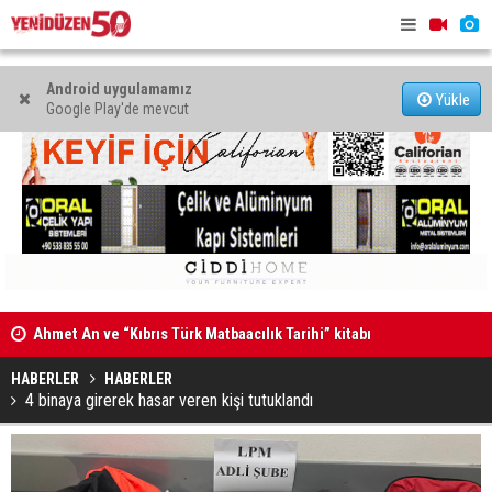
Android uygulamamız
Yükle
Google Play'de mevcut
Ahmet An ve “Kıbrıs Türk Matbaacılık Tarihi” kitabı
Osmanlı Mu
HABERLER
HABERLER
4 binaya girerek hasar veren kişi tutuklandı