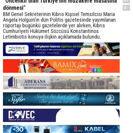
“Öncelikli olan Türkiye’nin müzakere masasına
A+
dönmesi"
A-
BM Genel Sekreterinin Kıbrıs Kişisel Temsilcisi Maria
Angela Holguin’in dün Politis gazetesinde yayımlanan
röportajı bugünkü gazetelerde yer alırken, Kıbrıs
Cumhuriyeti Hükümet Sözcüsü Konstantinos
Letimbiotis konuya ilişkin açıklamada bulundu.