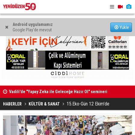
Android uygulamamız
Yükle
Google Play'de mevcut
Vadili'de "Yapay Zeka ile Geleceğe Hazır Ol" semineri
Mladenov: 
düzenlendi
çekilecek”
“Ekonomi ve maliye, güven veren gerçekçi politikalarla
15.Eko-Gün 12 Ekim’de
HABERLER
KÜLTÜR & SANAT
yönetilecek”